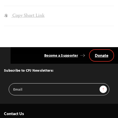
Copy Short Link
Donate
Become a Supporter
Back
to
Top
Subscribe to CPJ Newsletters:
Email
Sign Up
Address
Contact Us