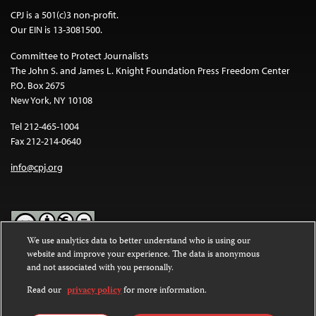
CPJ is a 501(c)3 non-profit.
Our EIN is 13-3081500.
Committee to Protect Journalists
The John S. and James L. Knight Foundation Press Freedom Center
P.O. Box 2675
New York, NY 10108
Tel 212-465-1004
Fax 212-214-0640
info@cpj.org
We use analytics data to better understand who is using our
website and improve your experience. The data is anonymous
Except where noted, text on this website is licensed under a
Creative
and not associated with you personally.
Commons Attribution-NonCommercial-NoDerivatives 4.0
International License
.
Read our
privacy policy
for more information.
Images and other media are not covered by the Creative Commons