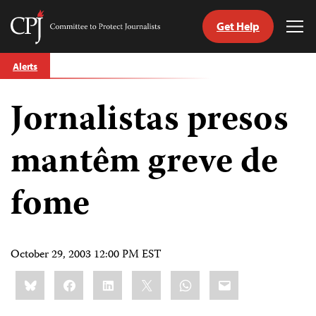
Get Help
Committee
Tog
to
Me
Skip
Protect
Alerts
to
Journalists
content
Jornalistas presos
tch
guage
mantêm greve de
fome
October 29, 2003 12:00 PM EST
Share
Bluesky
Facebook
LinkedIn
X
WhatsApp
Email
this: