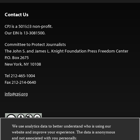
Contact Us
CPJ is a 501(c)3 non-profit.
Our EIN is 13-3081500.
Committee to Protect Journalists
The John S. and James L. Knight Foundation Press Freedom Center
P.O. Box 2675
New York, NY 10108
Tel 212-465-1004
Fax 212-214-0640
info@cpj.org
We use analytics data to better understand who is using our
website and improve your experience. The data is anonymous
Except where noted, text on this website is licensed under a
Creative
and not associated with you personally.