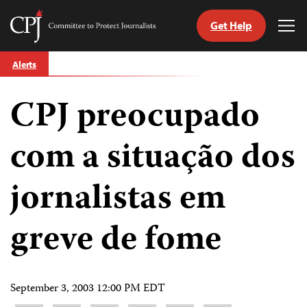
Get Help
Committee
Tog
to
Me
Skip
Protect
Alerts
to
Journalists
content
CPJ preocupado
tch
guage
com a situação dos
jornalistas em
greve de fome
September 3, 2003 12:00 PM EDT
Share