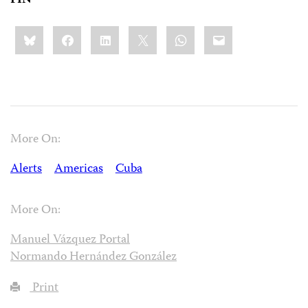
FIN
Share
Bluesky
Facebook
LinkedIn
X
WhatsApp
Email
this:
More On:
Alerts
Americas
Cuba
More On:
Manuel Vázquez Portal
Normando Hernández González
Print