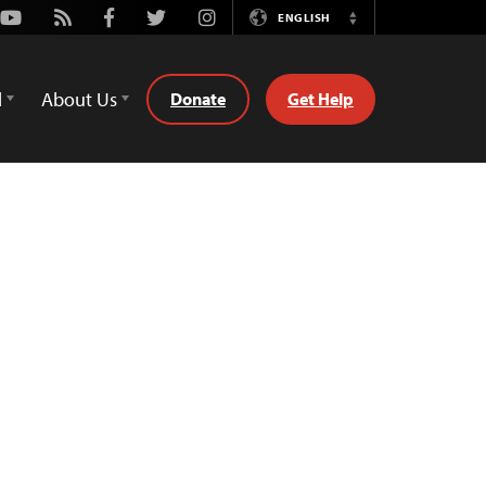
Youtube
Rss
Facebook
Twitter
Instagram
ENGLISH
Switch
Language
d
About Us
Donate
Get Help