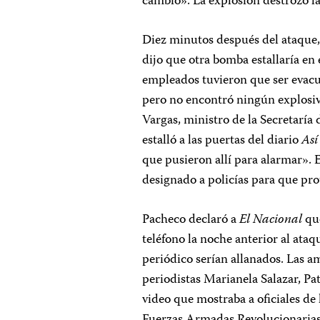
cambio». La explosión destrozó la
Diez minutos después del ataque, 
dijo que otra bomba estallaría en 
empleados tuvieron que ser evacua
pero no encontró ningún explosiv
Vargas, ministro de la Secretaría 
estalló a las puertas del diario
Así
que pusieron allí para alarmar». E
designado a policías para que prot
Pacheco declaró a
El Nacional
que
teléfono la noche anterior al ataq
periódico serían allanados. Las 
periodistas Marianela Salazar, Pa
video que mostraba a oficiales de 