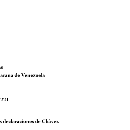
as
viarana de Venezuela
3221
 declaraciones de Chàvez