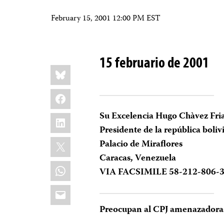
February 15, 2001 12:00 PM EST
15 februario de 2001
Share
Bluesky
this:
Facebook
Su Excelencia Hugo Chàvez Fri
LinkedIn
Presidente de la república boli
X
Palacio de Miraflores
Caracas, Venezuela
WhatsApp
VIA FACSIMILE 58-212-806-
Email
Preocupan al CPJ amenazadoras