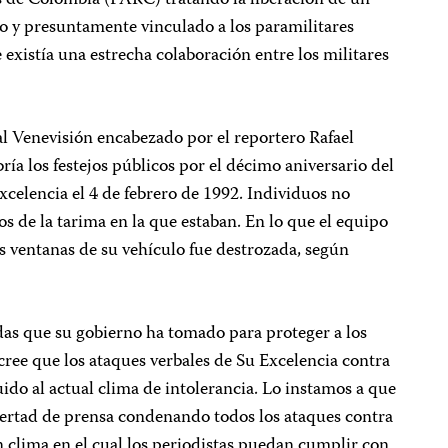
 de Colombia (FARC) tratando la liberación de un
 y presuntamente vinculado a los paramilitares
 existía una estrecha colaboración entre los militares
al Venevisión encabezado por el reportero Rafael
ía los festejos públicos por el décimo aniversario del
xcelencia el 4 de febrero de 1992. Individuos no
os de la tarima en la que estaban. En lo que el equipo
s ventanas de su vehículo fue destrozada, según
das que su gobierno ha tomado para proteger a los
 cree que los ataques verbales de Su Excelencia contra
do al actual clima de intolerancia. Lo instamos a que
ibertad de prensa condenando todos los ataques contra
 clima en el cual los periodistas puedan cumplir con