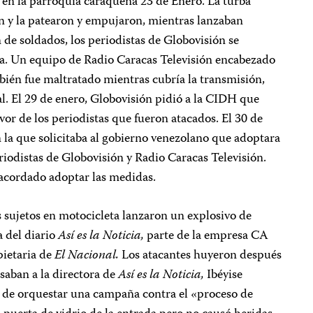
 en la parroquia caraqueña 23 de Enero. La turba
n y la patearon y empujaron, mientras lanzaban
 de soldados, los periodistas de Globovisión se
ura. Un equipo de Radio Caracas Televisión encabezado
bién fue maltratado mientras cubría la transmisión,
l. El 29 de enero, Globovisión pidió a la CIDH que
vor de los periodistas que fueron atacados. El 30 de
 la que solicitaba al gobierno venezolano que adoptara
riodistas de Globovisión y Radio Caracas Televisión.
acordado adoptar las medidas.
 sujetos en motocicleta lanzaron un explosivo de
a del diario
Así es la Noticia,
parte de la empresa CA
pietaria de
El Nacional.
Los atacantes huyeron después
usaban a la directora de
Así es la Noticia,
Ibéyise
as de orquestar una campaña contra el «proceso de