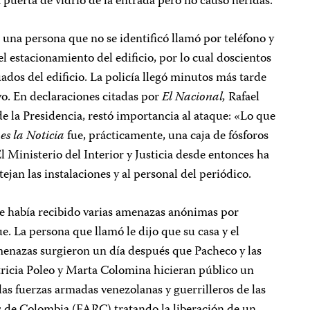
 puerta de vidrio de la entrada pero no causó heridas.
una persona que no se identificó llamó por teléfono y
el estacionamiento del edificio, por lo cual doscientos
dos del edificio. La policía llegó minutos más tarde
o. En declaraciones citadas por
El Nacional,
Rafael
de la Presidencia, restó importancia al ataque: «Lo que
 es la Noticia
fue, prácticamente, una caja de fósforos
l Ministerio del Interior y Justicia desde entonces ha
ejan las instalaciones y al personal del periódico.
 había recibido varias amenazas anónimas por
ue. La persona que llamó le dijo que su casa y el
amenazas surgieron un día después que Pacheco y las
tricia Poleo y Marta Colomina hicieran público un
las fuerzas armadas venezolanas y guerrilleros de las