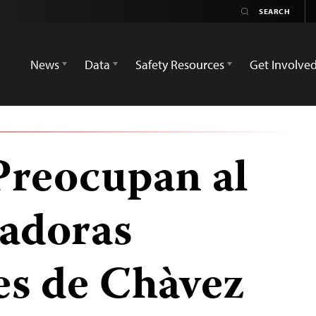
News
Data
Safety Resources
Get Involve
Preocupan al
adoras
es de Chàvez