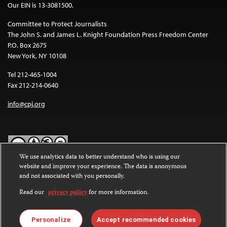
Our EIN is 13-3081500.
Committee to Protect Journalists
The John S. and James L. Knight Foundation Press Freedom Center
P.O. Box 2675
New York, NY 10108
Tel 212-465-1004
Fax 212-214-0640
info@cpj.org
We use analytics data to better understand who is using our
website and improve your experience. The data is anonymous
Except where noted, text on this website is licensed under a
Creative
and not associated with you personally.
Commons Attribution-NonCommercial-NoDerivatives 4.0
International License
.
Read our
privacy policy
for more information.
Images and other media are not covered by the Creative Commons
license. For more information about permissions, see our
FAQs
.
Personalize
Accept recommended cookies