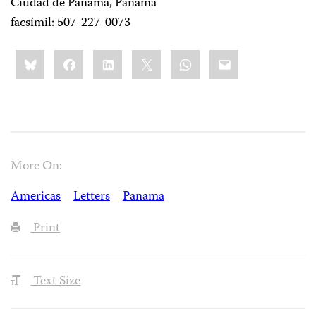
Ciudad de Panamá, Panamá
facsímil: 507-227-0073
Share
Bluesky
Facebook
LinkedIn
X
WhatsApp
Email
this:
More On:
Americas
Letters
Panama
Print
Text Size