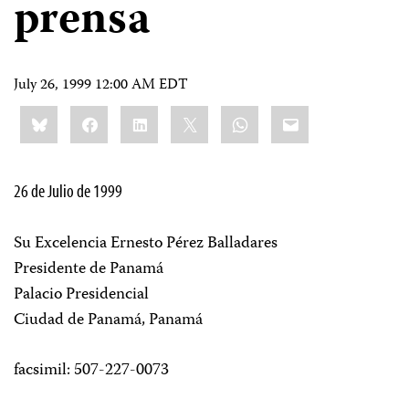
prensa
July 26, 1999 12:00 AM EDT
Share
Bluesky
Facebook
LinkedIn
X
WhatsApp
Email
this:
26 de Julio de 1999
Su Excelencia Ernesto Pérez Balladares
Presidente de Panamá
Palacio Presidencial
Ciudad de Panamá, Panamá
facsimil: 507-227-0073