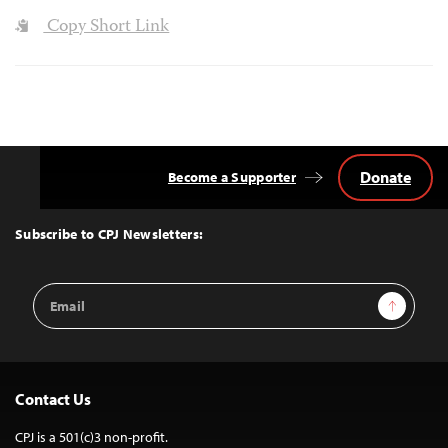
Copy Short Link
Donate
Become a Supporter
Back
to
Top
Subscribe to CPJ Newsletters:
Email
Sign Up
Address
Contact Us
CPJ is a 501(c)3 non-profit.