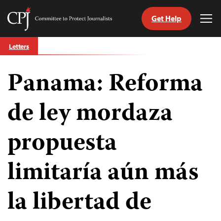
Get Help
Committee
Tog
to
Me
Skip
Protect
Letters
to
Journalists
content
Panama: Reforma
tch
guage
de ley mordaza
propuesta
limitaría aún más
la libertad de