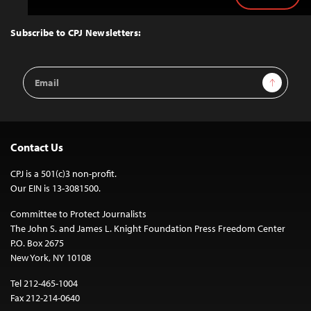
to
Top
Subscribe to CPJ Newsletters:
Email
Sign Up
Address
Contact Us
CPJ is a 501(c)3 non-profit.
Our EIN is 13-3081500.
Committee to Protect Journalists
The John S. and James L. Knight Foundation Press Freedom Center
P.O. Box 2675
New York, NY 10108
Tel 212-465-1004
Fax 212-214-0640