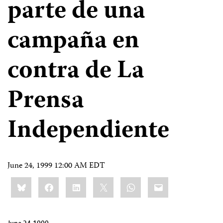
parte de una
campaña en
contra de La
Prensa
Independiente
June 24, 1999 12:00 AM EDT
Share
Bluesky
Facebook
LinkedIn
X
WhatsApp
Email
this: