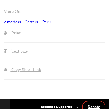
More On:
Americas
Letters
Peru
Print
Text Size
Copy Short Link
Donate
Become a Supporter
Back