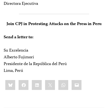
Directora Ejecutiva
Join CPJ in Protesting Attacks on the Press in Peru
Send a letter to:
Su Excelencia
Alberto Fujimori
Presidente de la República del Perú
Lima, Perú
Share
Bluesky
Facebook
LinkedIn
X
WhatsApp
Email
this: