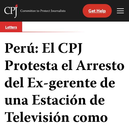
Get Help
Committee
Tog
to
Me
Skip
Protect
Letters
to
Journalists
content
Perú: El CPJ
tch
guage
Protesta el Arresto
del Ex-gerente de
una Estación de
Televisión como