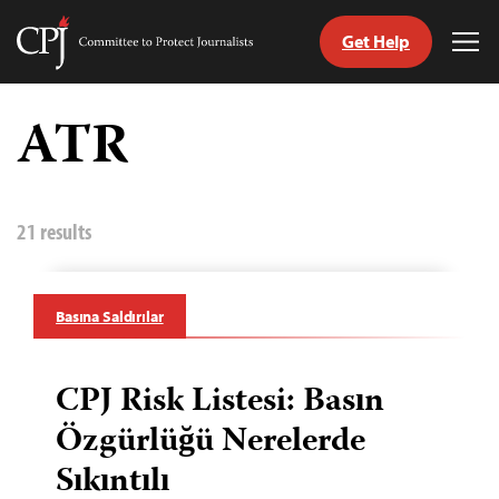
Get Help
Committee
Tog
to
Me
Skip
Protect
to
ATR
Journalists
content
ch
guage
21 results
Basına Saldırılar
CPJ Risk Listesi: Basın
Özgürlüğü Nerelerde
Sıkıntılı