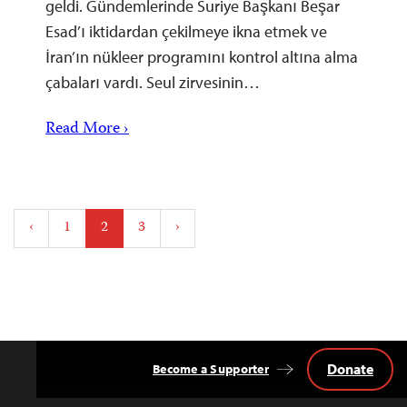
geldi. Gündemlerinde Suriye Başkanı Beşar
Esad’ı iktidardan çekilmeye ikna etmek ve
İran’ın nükleer programını kontrol altına alma
çabaları vardı. Seul zirvesinin…
Read More ›
Posts
‹
1
2
3
›
pagination
Donate
Become a Supporter
Back
to