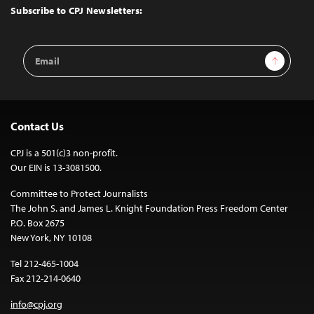
Top
Subscribe to CPJ Newsletters:
Email
Sign Up
Address
Contact Us
CPJ is a 501(c)3 non-profit.
Our EIN is 13-3081500.
Committee to Protect Journalists
The John S. and James L. Knight Foundation Press Freedom Center
P.O. Box 2675
New York, NY 10108
Tel 212-465-1004
Fax 212-214-0640
info@cpj.org