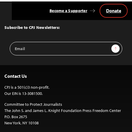
Donate
Become a Supporter
Back
to
Top
Subscribe to CPJ Newsletters:
Email
Sign Up
Address
Contact Us
CPJ is a 501(c)3 non-profit.
Our EIN is 13-3081500.
Committee to Protect Journalists
The John S. and James L. Knight Foundation Press Freedom Center
P.O. Box 2675
New York, NY 10108