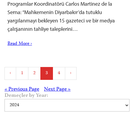
Programlar Koordinatörü Carlos Martinez de la
Serna: “Mahkemenin Diyarbakır’da tutuklu
yargılanmayı bekleyen 15 gazeteci ve bir medya
çalışanının tahliye taleplerini…
Read More ›
Posts
‹
1
2
3
4
›
pagination
Posts
« Previous Page
Next Page »
Demeçler by Year:
navigation