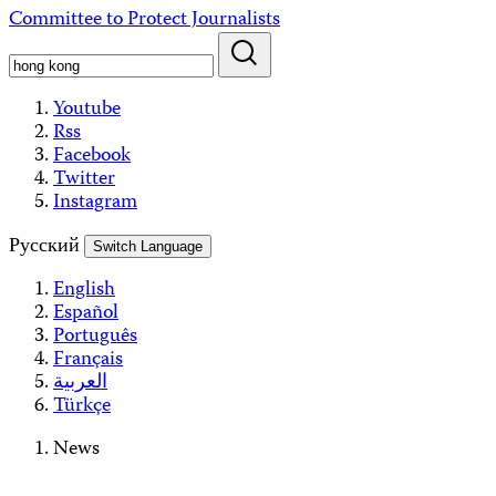
Skip
Committee to Protect Journalists
to
content
Youtube
Rss
Facebook
Twitter
Instagram
Русский
Switch Language
English
Español
Português
Français
العربية
Türkçe
News