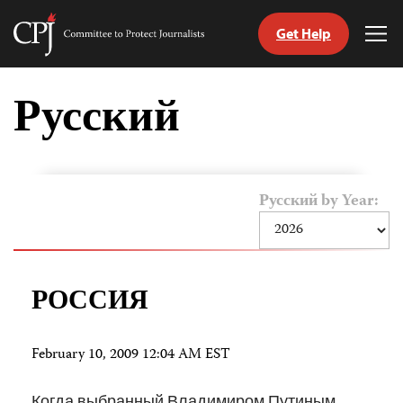
Get Help
Committee
Tog
to
Me
Skip
Protect
to
Русский
Journalists
content
tch
nguage
Русский by Year:
РОССИЯ
February 10, 2009 12:04 AM EST
Когда выбранный Владимиром Путиным