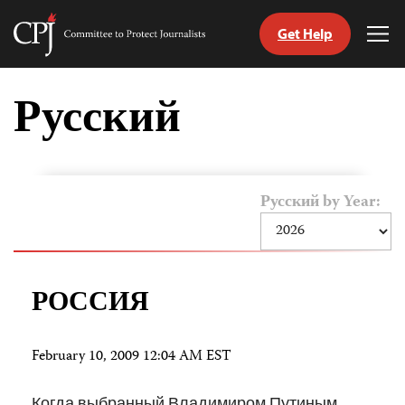
Get Help
Committee
Tog
to
Me
Skip
Protect
to
Русский
Journalists
content
tch
nguage
Русский by Year:
РОССИЯ
February 10, 2009 12:04 AM EST
Когда выбранный Владимиром Путиным