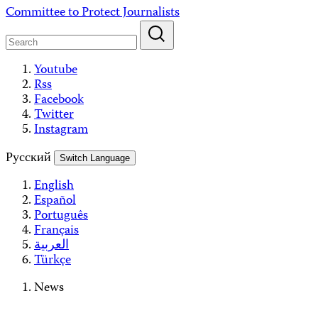
Skip
Committee to Protect Journalists
to
content
Youtube
Rss
Facebook
Twitter
Instagram
Русский
Switch Language
English
Español
Português
Français
العربية
Türkçe
News