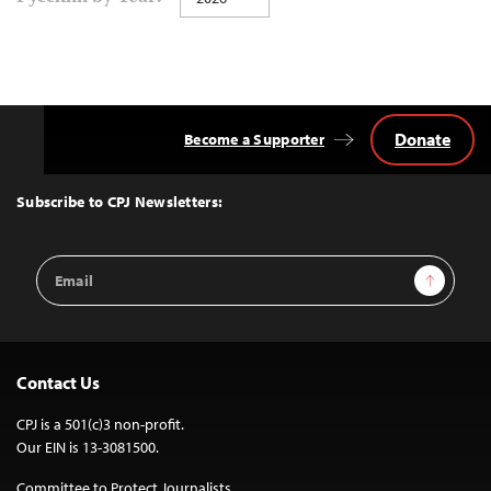
navigation
Donate
Become a Supporter
Back
to
Top
Subscribe to CPJ Newsletters:
Email
Sign Up
Address
Contact Us
CPJ is a 501(c)3 non-profit.
Our EIN is 13-3081500.
Committee to Protect Journalists