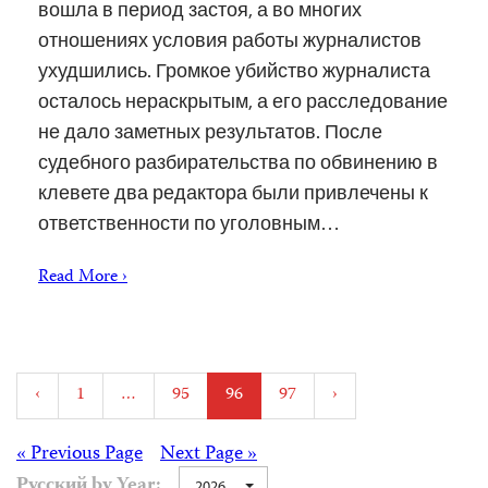
вошла в период застоя, а во многих
отношениях условия работы журналистов
ухудшились. Громкое убийство журналиста
осталось нераскрытым, а его расследование
не дало заметных результатов. После
судебного разбирательства по обвинению в
клевете два редактора были привлечены к
ответственности по уголовным…
Read More ›
Posts
‹
1
…
95
96
97
›
pagination
Posts
« Previous Page
Next Page »
Русский by Year:
2026