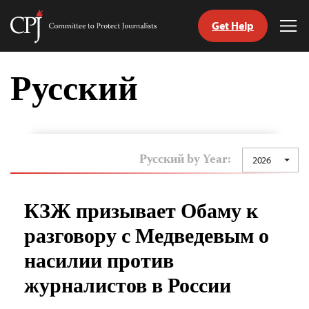
Get Help
Committee
Tog
to
Me
Skip
Protect
to
Русский
Journalists
content
tch
nguage
Русский by Year:
2026
КЗЖ призывает Обаму к
разговору с Медведевым о
насилии против
журналистов в России