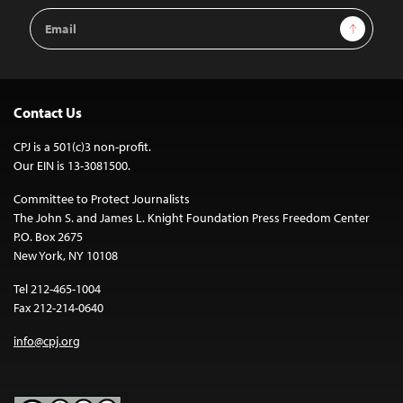
Email
Sign Up
Address
Contact Us
CPJ is a 501(c)3 non-profit.
Our EIN is 13-3081500.
Committee to Protect Journalists
The John S. and James L. Knight Foundation Press Freedom Center
P.O. Box 2675
New York, NY 10108
Tel 212-465-1004
Fax 212-214-0640
info@cpj.org