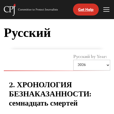
Get Help
Committee
Tog
to
Me
Skip
Protect
to
Русский
Journalists
content
tch
nguage
Русский by Year:
2. ХРОНОЛОГИЯ
БЕЗНАКАЗАННОСТИ:
семнадцать смертей