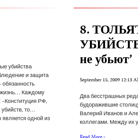
8. ТОЛЬ
УБИЙСТВА:
не убьют’
тые убийства
блюдение и защита
September 15, 2009 12:13
– обязанность
а жизнь… Каждому
Два бесстрашных реда
. –Конституция РФ,
будоражившие столицу
их убийств, то…
Валерий Иванов и Але
 является одной из
коллегами. Между их 
Read More ›