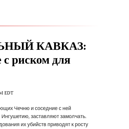
ЛЬНЫЙ КАВКАЗ:
 с риском для
 AM EDT
ющих Чечню и соседние с ней
и Ингушетию, заставляют замолчать.
ования их убийств приводят к росту