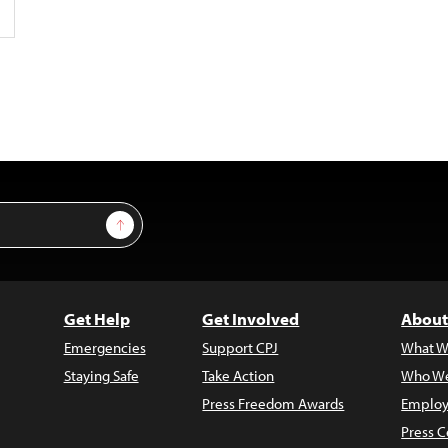
Sign Up
Get Help
Get Involved
About
Emergencies
Support CPJ
What W
Staying Safe
Take Action
Who We
Press Freedom Awards
Employ
Press C