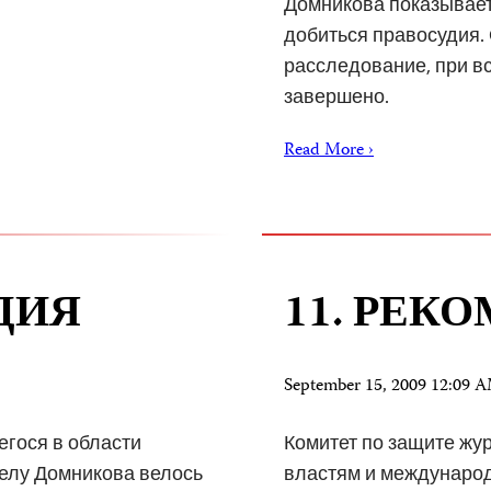
Домникова показывает
добиться правосудия. 
расследование, при вс
завершено.
Read More ›
ДИЯ
11. РЕК
September 15, 2009 12:09
гося в области
Комитет по защите жу
делу Домникова велось
властям и междунаро