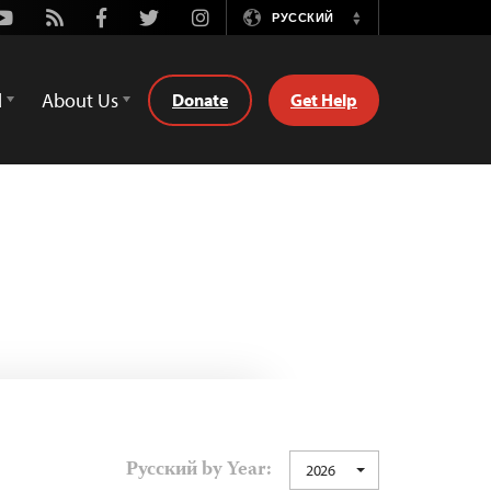
Youtube
Rss
Facebook
Twitter
Instagram
РУССКИЙ
Switch
Language
d
About Us
Donate
Get Help
Русский by Year:
2026