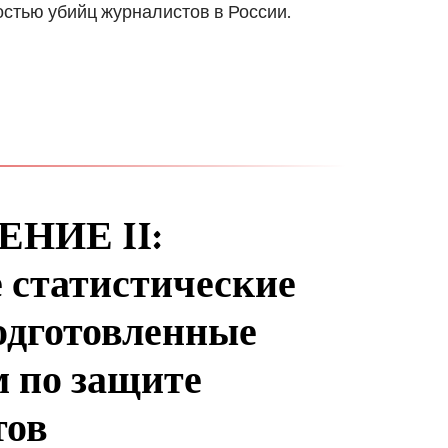
остью убийц журналистов в России.
НИЕ II:
 статистические
одготовленные
 по защите
тов