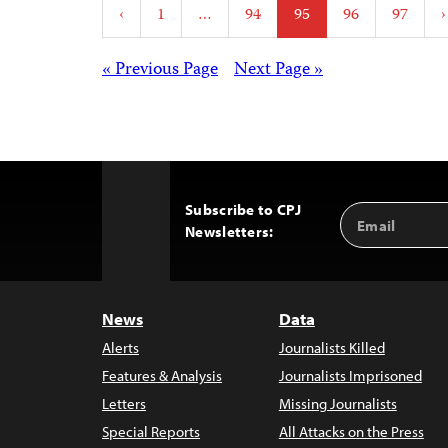
Posts
‹
1
…
94
95
96
97
›
pagination
Posts
« Previous Page
Next Page »
navigation
Subscribe to CPJ
Email
Back
Newsletters:
Address
to
Top
News
Data
Alerts
Journalists Killed
Features & Analysis
Journalists Imprisoned
Letters
Missing Journalists
Special Reports
All Attacks on the Press