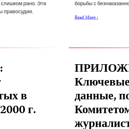
 слишком рано. Эта
борьбы с безнаказанн
ы правосудия.
Read More ›
:
ПРИЛОЖЕ
т
Ключевые
тых в
данные, п
2000 г.
Комитетом
журналис