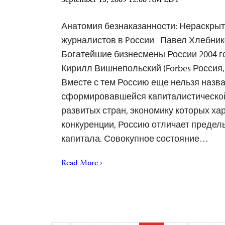
September 15, 2009 12:08 AM EDT
Анатомия безнаказанности: Нераскры
журналистов в Pоссии Павел Хлебников
Богатейшие бизнесмены России 2004 г
Кирилл Вишнепольский (Forbes Россия, 
Вместе с тем Россию еще нельзя назва
сформировавшейся капиталистической
развитых стран, экономику которых ха
конкуренции, Россию отличает предел
капитала. Совокупное состояние…
Read More ›