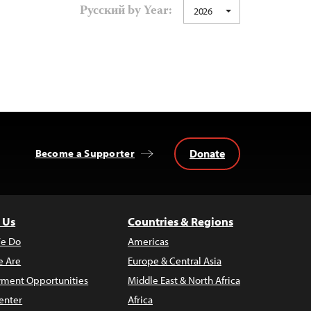
Русский by Year:
2026
Donate
Become a Supporter
 Us
Countries & Regions
e Do
Americas
 Are
Europe & Central Asia
ment Opportunities
Middle East & North Africa
enter
Africa