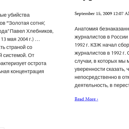
September 15, 2009 12:07
тые убийства
 “‘Золотая сотня’,
Анатомия безнаказанн
ода” Павел Хлебников,
журналистов в Pоссии
13 мая 2004 г.) …
1992 г. КЗЖ начал сбо
ть страной со
журналистов в 1992 г.
 системой. От
случаи, в которых мы
рактеризует острота
уверенности сказать, 
ьная концентрация
непосредственно в от
деятельность, в пере
Read More ›