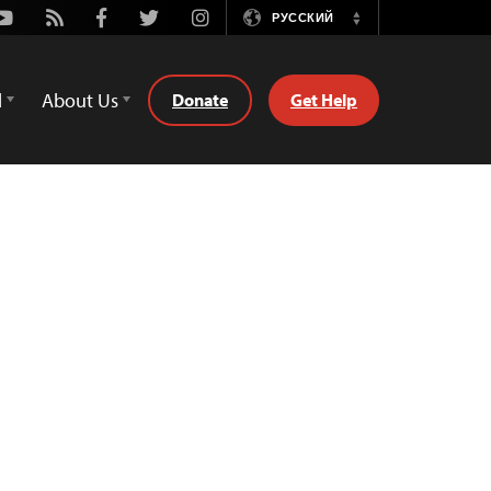
Youtube
Rss
Facebook
Twitter
Instagram
РУССКИЙ
Switch
Language
d
About Us
Donate
Get Help