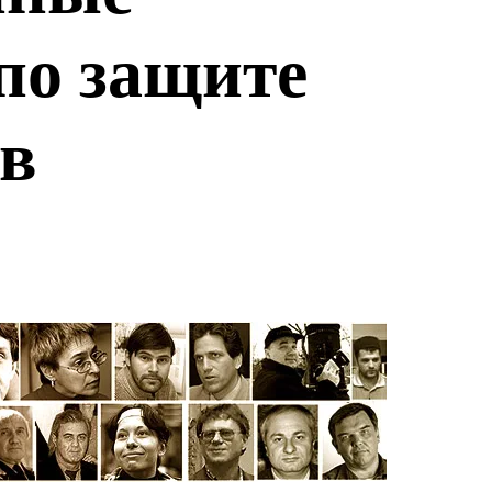
по защите
в