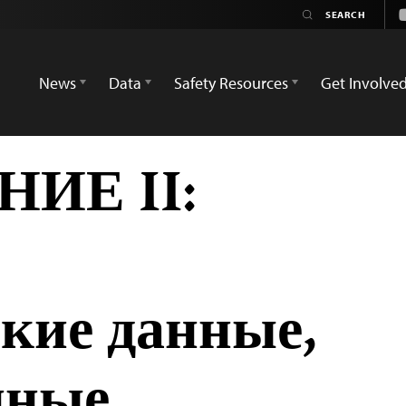
News
Data
Safety Resources
Get Involve
ИЕ II:
ские данные,
нные