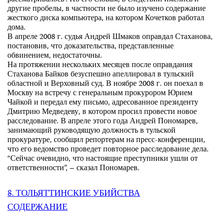
рассматривалось”. По его словам, в следствии имелись и
другие пробелы, в частности не было изучено содержание
жесткого диска компьютера, на котором Кочетков работал
дома.
В апреле 2008 г. судья Андрей Шмаков оправдал Стаханова,
постановив, что доказательства, представленные
обвинением, недостаточны.
На протяжении нескольких месяцев после оправдания
Стаханова Байков безуспешно апеллировал в тульский
областной и Верховный суд. В ноябре 2008 г. он поехал в
Москву на встречу с генеральным прокурором Юрием
Чайкой и передал ему письмо, адресованное президенту
Дмитрию Медведеву, в котором просил провести новое
расследование. В апреле этого года Андрей Пономарев,
занимающий руководящую должность в тульской
прокуратуре, сообщил репортерам на пресс-конференции,
что его ведомство проведет повторное расследование дела.
“Сейчас очевидно, что настоящие преступники ушли от
ответственности”, – сказал Пономарев.
8. ТОЛЬЯТТИНСКИЕ УБИЙСТВА
СОДЕРЖАНИЕ