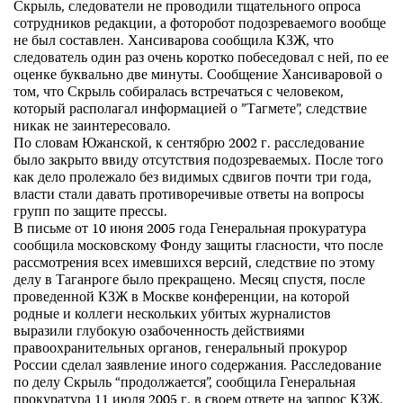
Скрыль, следователи не проводили тщательного опроса
сотрудников редакции, а фоторобот подозреваемого вообще
не был составлен. Хансиварова сообщила КЗЖ, что
следователь один раз очень коротко побеседовал с ней, по ее
оценке буквально две минуты. Сообщение Хансиваровой о
том, что Скрыль собиралась встречаться с человеком,
который располагал информацией о ”Тагмете”, следствие
никак не заинтересовало.
По словам Южанской, к сентябрю 2002 г. расследование
было закрыто ввиду отсутствия подозреваемых. После того
как дело пролежало без видимых сдвигов почти три года,
власти стали давать противоречивые ответы на вопросы
групп по защите прессы.
В письме от 10 июня 2005 года Генеральная прокуратура
сообщила московскому Фонду защиты гласности, что после
рассмотрения всех имевшихся версий, следствие по этому
делу в Таганроге было прекращено. Месяц спустя, после
проведенной КЗЖ в Москве конференции, на которой
родные и коллеги нескольких убитых журналистов
выразили глубокую озабоченность действиями
правоохранительных органов, генеральный прокурор
России сделал заявление иного содержания. Расследование
по делу Скрыль “продолжается”, сообщила Генеральная
прокуратура 11 июля 2005 г. в своем ответе на запрос КЗЖ.