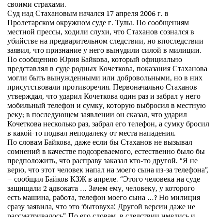
своими страхами.
Суд над Стахановым начался 17 апреля 2006 г. в
Пролетарском окружном суде г. Тулы. По сообщениям
местной прессы, ходили слухи, что Стаханов сознался в
убийстве на предварительном следствии, но впоследствии
заявил, что признание у него вынудили силой в милиции.
По сообщению Юрия Байкова, который официально
представлял в суде родных Кочеткова, показания Стаханова
могли быть вынужденными или добровольными, но в них
присутствовали противоречия. Первоначально Стаханов
утверждал, что ударил Кочеткова один раз и забрал у него
мобильный телефон и сумку, которую выбросил в местную
реку; в последующем заявлении он сказал, что ударил
Кочеткова несколько раз, забрал его телефон, а сумку бросил
в какой-то подвал неподалеку от места нападения.
По словам Байкова, даже если бы Стаханов не вызывал
сомнений в качестве подозреваемого, естественно было бы
предположить, что расправу заказал кто-то другой. “Я не
верю, что этот человек напал на моего сына из-за телефона”,
– сообщил Байков КЗЖ в апреле. “Этого человека на суде
защищали 2 адвоката … Зачем ему, человеку, у которого
есть машина, работа, телефон моего сына …? Но милиция
сразу заявила, что это ‘бытовуха’. Другой версии даже не