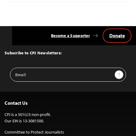
Donate
Become a Supporter
Back
to
Top
Subscribe to CPJ Newsletters:
Email
Sign Up
Address
Contact Us
CPJ is a 501(c)3 non-profit.
Our EIN is 13-3081500.
Committee to Protect Journalists