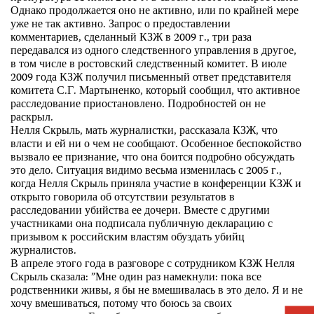
Однако продолжается оно не активно, или по крайней мере
уже не так активно. Запрос о предоставлении
комментариев, сделанный КЗЖ в 2009 г., три раза
передавался из одного следственного управления в другое,
в том числе в ростовский следственный комитет. В июле
2009 года КЗЖ получил письменный ответ представителя
комитета С.Г. Мартыненко, который сообщил, что активное
расследование приостановлено. Подробностей он не
раскрыл.
Нелля Скрыль, мать журналистки, рассказала КЗЖ, что
власти и ей ни о чем не сообщают. Особенное беспокойство
вызвало ее признание, что она боится подробно обсуждать
это дело. Ситуация видимо весьма изменилась с 2005 г.,
когда Нелля Скрыль приняла участие в конференции КЗЖ и
открыто говорила об отсутствии результатов в
расследовании убийства ее дочери. Вместе с другими
участниками она подписала публичную декларацию с
призывом к российским властям обуздать убийц
журналистов.
В апреле этого года в разговоре с сотрудником КЗЖ Нелля
Скрыль сказала: ”Мне один раз намекнули: пока все
родственники живы, я бы не вмешивалась в это дело. Я и не
хочу вмешиваться, потому что боюсь за своих