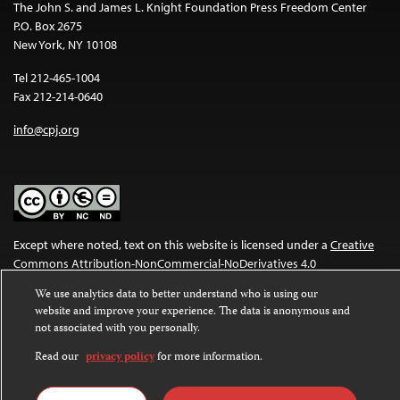
The John S. and James L. Knight Foundation Press Freedom Center
P.O. Box 2675
New York, NY 10108
Tel 212-465-1004
Fax 212-214-0640
info@cpj.org
Except where noted, text on this website is licensed under a
Creative
Commons Attribution-NonCommercial-NoDerivatives 4.0
International License
.
We use analytics data to better understand who is using our
website and improve your experience. The data is anonymous and
Images and other media are not covered by the Creative Commons
not associated with you personally.
license. For more information about permissions, see our
FAQs
.
Read our
privacy policy
for more information.