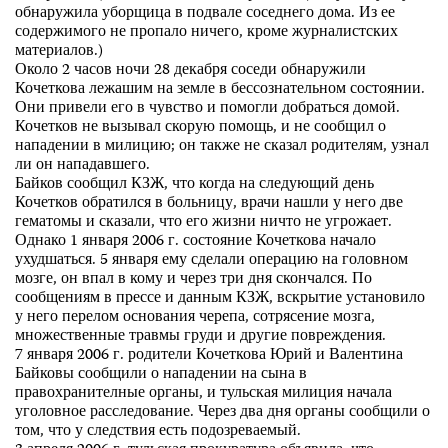
обнаружила уборщица в подвале соседнего дома. Из ее
содержимого не пропало ничего, кроме журналистских
материалов.)
Около 2 часов ночи 28 декабря соседи обнаружили
Кочеткова лежашим на земле в бессознательном состоянии.
Они привели его в чувство и помогли добраться домой.
Кочетков не вызывал скорую помощь, и не сообщил о
нападении в милицию; он также не сказал родителям, узнал
ли он нападавшего.
Байков сообщил КЗЖ, что когда на следующий день
Кочетков обратился в больницу, врачи нашли у него две
гематомы и сказали, что его жизни ничто не угрожает.
Однако 1 января 2006 г. состояние Кочеткова начало
ухудшаться. 5 января ему сделали операцию на головном
мозге, он впал в кому и через три дня скончался. По
сообщениям в прессе и данным КЗЖ, вскрытие установило
у него перелом основания черепа, сотрясение мозга,
множественные травмы груди и другие повреждения.
7 января 2006 г. родители Кочеткова Юрий и Валентина
Байковы сообщили о нападении на сына в
правохранителные органы, и тульская милиция начала
уголовное расследование. Через два дня органы сообщили о
том, что у следствия есть подозреваемый.