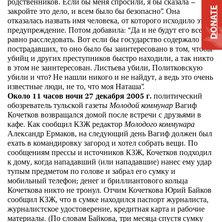
родственников. Если бы меня спросили, я бы сказала –
DONATE
закройте это дело, и всем было бы безопасно”. Она
отказалась назвать имя человека, от которого исходило это
предупреждение. Потом добавила: “Да и не будут его все
равно расследовать. Вот если бы государство содержало бы
пострадавших, то оно было бы заинтересовано в том, чтобы
убийц и других преступников быстро находили, а так никто
в этом не заинтересован. Листьева убили, Политковскую
убили и что? Не нашли никого и не найдут, а ведь это очень
известные люди, не то, что моя Наташа”.
Около 11 часов ночи 27 декабря 2005 г.
политический
обозреватель тульской газеты
Молодой коммунар
Вагиф
Кочетков возвращался домой после встречи с друзьями в
кафе. Как сообщил КЗЖ редактор
Молодого коммунара
Александр Ермаков, на следующий день Вагиф должен был
ехать в командировку загород и хотел собрать вещи. По
сообщениям прессы и источников КЗЖ, Кочетков подходил
к дому, когда нападавший (или нападавшие) нанес ему удар
тупым предметом по голове и забрал его сумку и
мобильный телефон; денег и бриллиантового кольца
Кочеткова никто не тронул. Отчим Кочеткова Юрий Байков
сообщил КЗЖ, что в сумке находился паспорт журналиста,
журналистское удостоверение, кредитная карта и рабочие
материалы. (По словам Байкова, три месяца спустя сумку