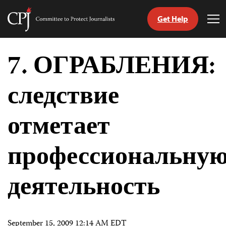
Get Help
Committee
Tog
to
Me
Skip
Protect
to
7. ОГРАБЛЕНИЯ:
Journalists
content
следствие
tch
nguage
отметает
профессиональну
деятельность
September 15, 2009 12:14 AM EDT