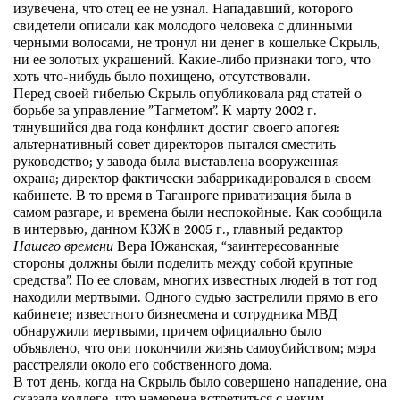
изувечена, что отец ее не узнал. Нападавший, которого
свидетели описали как молодого человека с длинными
черными волосами, не тронул ни денег в кошельке Скрыль,
ни ее золотых украшений. Какие-либо признаки того, что
хоть что-нибудь было похищено, отсутствовали.
Перед своей гибелью Скрыль опубликовала ряд статей о
борьбе за управление ”Тагметом”. К марту 2002 г.
тянувшийся два года конфликт достиг своего апогея:
альтернативный совет директоров пытался сместить
руководство; у завода была выставлена вооруженная
охрана; директор фактически забаррикадировался в своем
кабинете. В то время в Таганроге приватизация была в
самом разгаре, и времена были неспокойные. Как сообщила
в интервью, данном КЗЖ в 2005 г., главный редактор
Нашего времени
Вера Южанская, “заинтересованные
стороны должны были поделить между собой крупные
средства”. По ее словам, многих известных людей в тот год
находили мертвыми. Одного судью застрелили прямо в его
кабинете; известного бизнесмена и сотрудника МВД
обнаружили мертвыми, причем официально было
объявлено, что они покончили жизнь самоубийством; мэра
расстреляли около его собственного дома.
В тот день, когда на Скрыль было совершено нападение, она