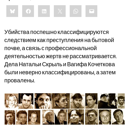
Share
Bluesky
Facebook
LinkedIn
X
WhatsApp
Email
this:
Убийства поспешно классифицируются
следствием как преступления на бытовой
почве, а связь с профессиональной
деятельностью жертв не рассматривается.
Дела Натальи Скрыль и Вагифа Кочеткова
были неверно классифицированы, а затем
провалены.