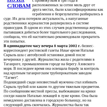
ПО ИХ
с промежутком в три года в
СЛОВАМ
расположенных за сотни миль друг от
друга местах, были классифицированы как
ограбления и безрезультатно разбирались в
суде. Их дела потеряли актуальность, а напуганные
родственники журналистов разуверились в системе
правосудия. В одном из этих случаев родственница жертвы,
пытавшаяся добиться более тщательного расследования,
сообщила, что ей настоятельно рекомендовали прекратить
эти попытки.
В одиннадцатом часу вечера 8 марта 2002 г.
бизнес-
корреспондент ростовской газеты
Наше время
Наталья
Скрыль шла с автобусной остановки домой после
вечеринки у друзей. Журналистка жила с родителями в
Таганроге, промышленном городе на берегу Азовского
моря. В последнее время она освещала борьбу за контроль
над крупным таганрогским трубопрокатным заводом
“Тагмет”.
Подошедший сзади неизвестный мужчина стал избивать
Скрыль трубой или каким-то другим тяжелым предметом.
По сообщениям местной прессы, выбежавшие на крики
соседи нашли Наталью лежащей в луже крови. Она была
немедленно доставлена в городскую больницу, но на
следующий день скончалась. Журналистка была так