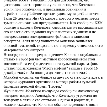
3 апреля 2006 г. тульская прокуратура объявила, что
расследование завершено и установлено, что Кочеткова
убили при ограблении, и предъявила обвинения в
ограблении и убийстве прежде судимому за разбой жителю
Тулы 26-летнему Яну Стаханову, которого местная пресса
туманно описала как предпринимателя. Как сообщили КЗЖ
родные и коллеги Кочеткова, следователи не расспрашивали
его коллег о его недавних журналистских заданиях и не
интересовались электронными файлами и записями
репортера. Хотя перед убийством Кочетков занимался
опасной тематикой, следствие по-видимому отнеслось к его
материалам без интереса.
Непосредственно перед нападением Кочетков опубликовал
статью в
Труде
(он был местным корреспондентом этой
московской газеты) о деятельности тульской наркомафии.
Статья под заголовком “Месть мафии?” вышла в
Труде
16
декабря 2005 г.. За полгода до этого, 17 июня 2005 г.
Молодой коммунар
опубликовал другую статью Кочеткова, в
которой журналист критиковал методы работы тульской
фармацевтической фирмы ”Протек”.
Журналисты
Молодого коммунара
сообщили московскому
интернет-изданию
Newsinfo
, что Кочеткову угрожали по
телефону в связи с его статьями. Однако и родители, и
коллеги сказали, что Кочетков обычно не делился с ними