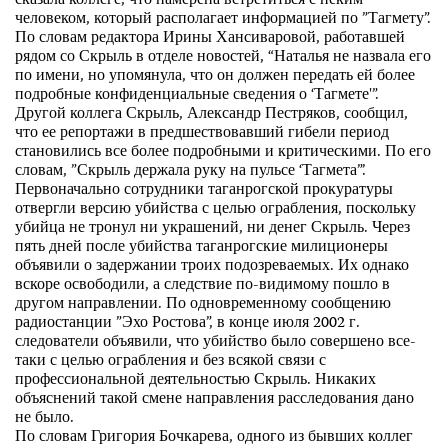
сказала коллеге, что намерена встретиться с неким
человеком, который располагает информацией по ”Тагмету”.
По словам редактора Ирины Хансиваровой, работавшей
рядом со Скрыль в отделе новостей, “Наталья не назвала его
по имени, но упомянула, что он должен передать ей более
подробные конфиденциальные сведения о ‘Тагмете'”.
Другой коллега Скрыль, Александр Пестряков, сообщил,
что ее репортажи в предшествовавший гибели период
становились все более подробными и критическими. По его
словам, ”Скрыль держала руку на пульсе ‘Тагмета”’.
Первоначально сотрудники таганрогской прокуратуры
отвергли версию убийства с целью ограбления, поскольку
убийца не тронул ни украшений, ни денег Скрыль. Через
пять дней после убийства таганрогские милиционеры
объявили о задержании троих подозреваемых. Их однако
вскоре освободили, а следствие по-видимому пошло в
другом направлении. По одновременному сообщению
радиостанции ”Эхо Ростова”, в конце июля 2002 г.
следователи объявили, что убийство было совершено все-
таки с целью ограбления и без всякой связи с
профессиональной деятельностью Скрыль. Никаких
объяснений такой смене направления расследования дано
не было.
По словам Григория Бочкарева, одного из бывших коллег