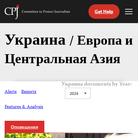
Get Help
Committee
Tog
to
Me
Skip
Protect
to
Украина
Journalists
/ Европа и
content
Центральная Азия
tch
nguage
Украина documents by Year:
Alerts
Reports
2024
Features & Analysis
Оповещения