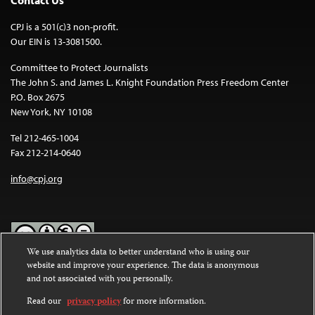
Contact Us
CPJ is a 501(c)3 non-profit.
Our EIN is 13-3081500.
Committee to Protect Journalists
The John S. and James L. Knight Foundation Press Freedom Center
P.O. Box 2675
New York, NY 10108
Tel 212-465-1004
Fax 212-214-0640
info@cpj.org
We use analytics data to better understand who is using our
website and improve your experience. The data is anonymous
Except where noted, text on this website is licensed under a
Creative
and not associated with you personally.
Commons Attribution-NonCommercial-NoDerivatives 4.0
International License
.
Read our
privacy policy
for more information.