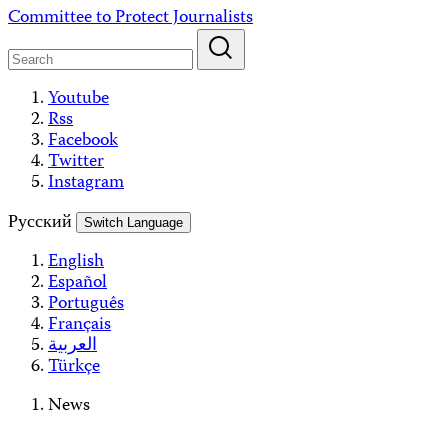
Skip
Committee to Protect Journalists
to
content
Youtube
Rss
Facebook
Twitter
Instagram
Русский
Switch Language
English
Español
Português
Français
العربية
Türkçe
News