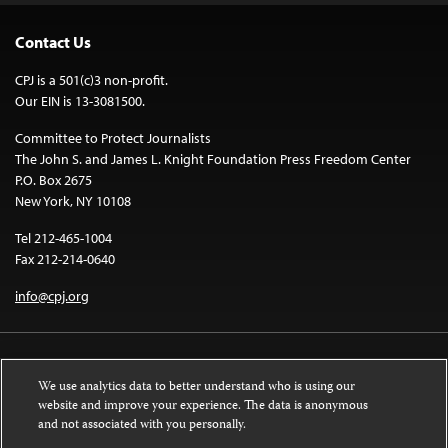
Contact Us
CPJ is a 501(c)3 non-profit.
Our EIN is 13-3081500.
Committee to Protect Journalists
The John S. and James L. Knight Foundation Press Freedom Center
P.O. Box 2675
New York, NY 10108
Tel 212-465-1004
Fax 212-214-0640
info@cpj.org
We use analytics data to better understand who is using our
website and improve your experience. The data is anonymous
and not associated with you personally.
Except where noted, text on this website is licensed under a
Creative
Commons Attribution-NonCommercial-NoDerivatives 4.0 International