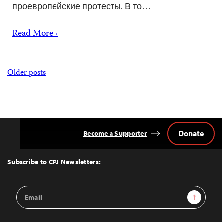
проевропейские протесты. В то…
Read More ›
Posts
Older posts
navigation
Donate
Become a Supporter
Back
to
Top
Subscribe to CPJ Newsletters:
Email
Sign Up
Address