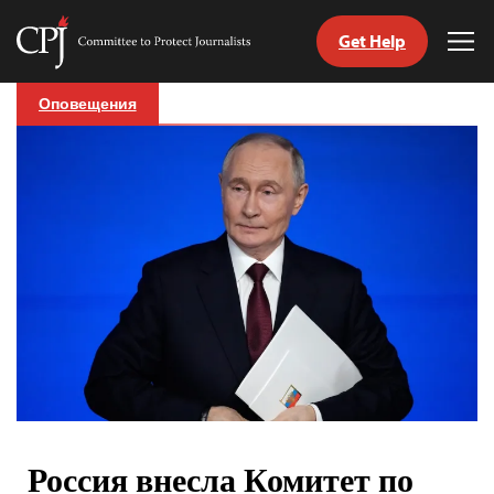
Get Help
Committee
Tog
to
Me
Skip
Protect
Оповещения
to
Journalists
content
tch
nguage
Россия внесла Комитет по