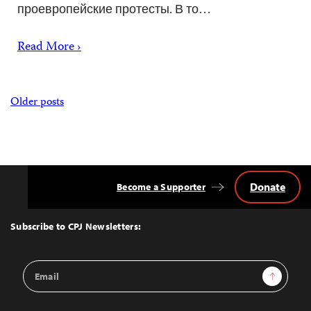
проевропейские протесты. В то…
Read More ›
Posts
Older posts
navigation
Donate
Become a Supporter
Back
to
Top
Subscribe to CPJ Newsletters:
Email
Sign Up
Address