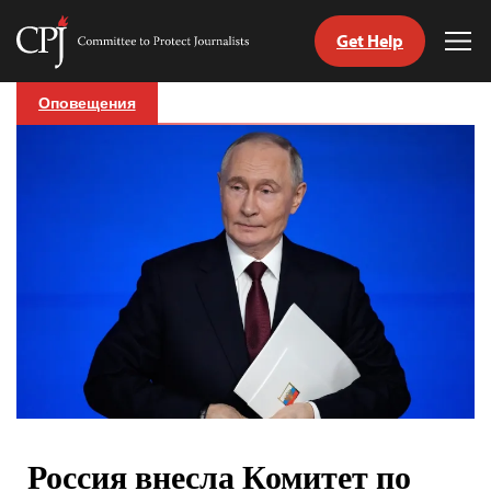
Get Help
Committee
Tog
to
Me
Skip
Protect
Оповещения
to
Journalists
content
tch
nguage
Россия внесла Комитет по