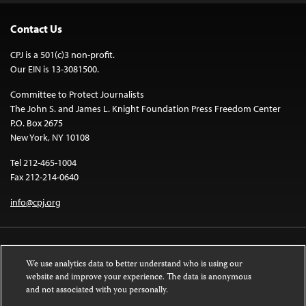
Contact Us
CPJ is a 501(c)3 non-profit.
Our EIN is 13-3081500.
Committee to Protect Journalists
The John S. and James L. Knight Foundation Press Freedom Center
P.O. Box 2675
New York, NY 10108
Tel 212-465-1004
Fax 212-214-0640
info@cpj.org
We use analytics data to better understand who is using our
website and improve your experience. The data is anonymous
and not associated with you personally.
Except where noted, text on this website is licensed under a
Creative
Commons Attribution-NonCommercial-NoDerivatives 4.0 International