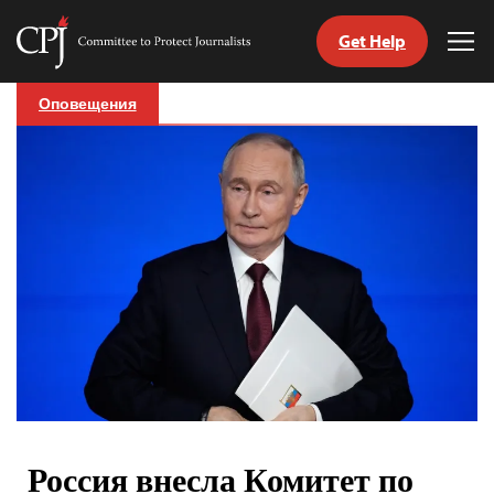
Get Help
Committee
Tog
to
Me
Skip
Protect
Оповещения
to
Journalists
content
tch
nguage
Россия внесла Комитет по