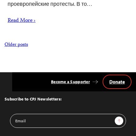
проевропейские протесты. В то…
Read More ›
Posts
Older posts
navigation
Donate
Become a Supporter
Back
to
Top
Subscribe to CPJ Newsletters:
Email
Sign Up
Address