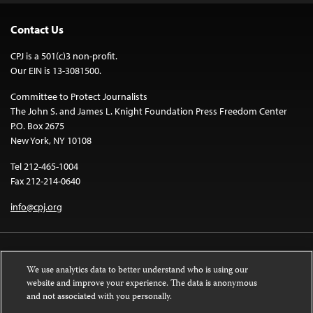
Contact Us
CPJ is a 501(c)3 non-profit.
Our EIN is 13-3081500.
Committee to Protect Journalists
The John S. and James L. Knight Foundation Press Freedom Center
P.O. Box 2675
New York, NY 10108
Tel 212-465-1004
Fax 212-214-0640
info@cpj.org
We use analytics data to better understand who is using our
website and improve your experience. The data is anonymous
and not associated with you personally.
Except where noted, text on this website is licensed under a
Creative
Commons Attribution-NonCommercial-NoDerivatives 4.0 International