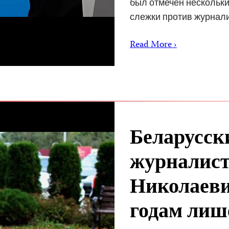
был отмечен нескольки
слежки против журнал
Read More ›
Беларусск
журналист
Николаеви
годам лиш