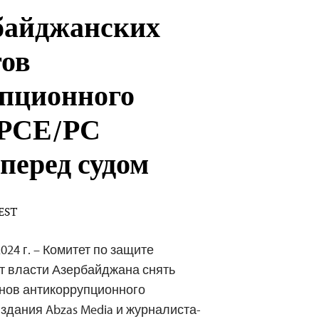
байджанских
ов
пционного
 РСЕ/РС
 перед судом
 EST
024 г. – Комитет по защите
т власти Азербайджана снять
енов антикоррупционного
здания Abzas Media и журналиста-