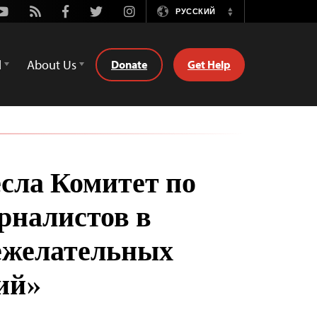
Youtube
Rss
Facebook
Twitter
Instagram
РУССКИЙ
Switch
Language
d
About Us
Donate
Get Help
есла Комитет по
рналистов в
ежелательных
ий»