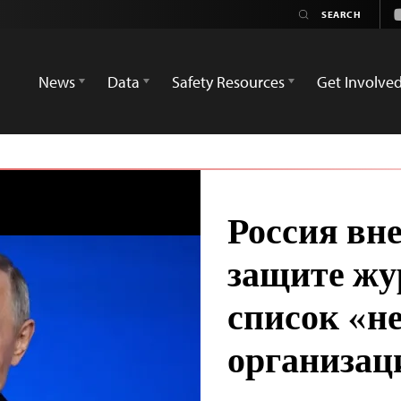
News
Data
Safety Resources
Get Involve
Россия вн
защите жу
список «н
организац