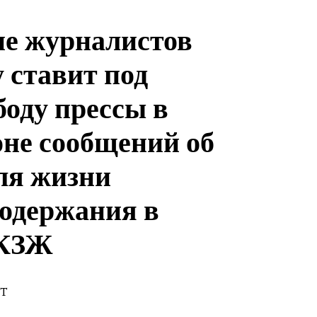
е журналистов
 ставит под
боду прессы в
оне сообщений об
ля жизни
содержания в
 КЗЖ
ST