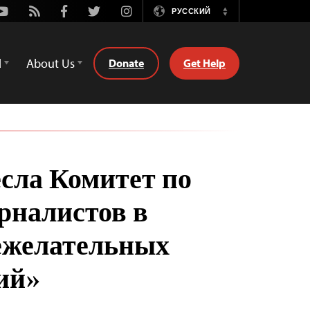
Youtube
Rss
Facebook
Twitter
Instagram
РУССКИЙ
Switch
Language
d
About Us
Donate
Get Help
есла Комитет по
рналистов в
ежелательных
ий»