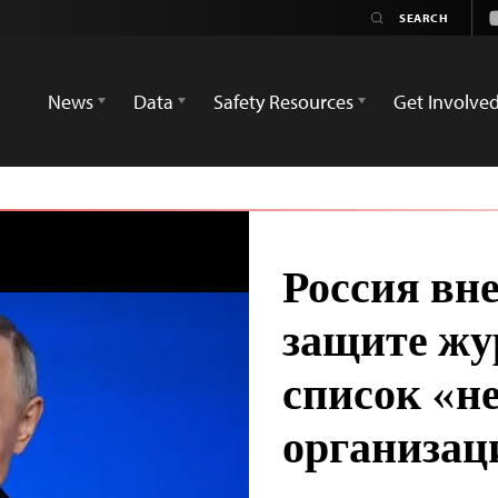
News
Data
Safety Resources
Get Involve
Россия вн
защите жу
список «н
организац