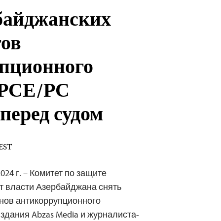
байджанских
ов
пционного
 РСЕ/РС
 перед судом
 EST
024 г. – Комитет по защите
т власти Азербайджана снять
енов антикоррупционного
здания Abzas Media и журналиста-