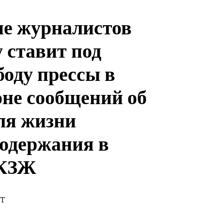
е журналистов
 ставит под
боду прессы в
оне сообщений об
ля жизни
содержания в
 КЗЖ
ST