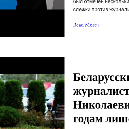
был отмечен нескольки
слежки против журнал
Read More ›
Беларусск
журналист
Николаеви
годам лиш