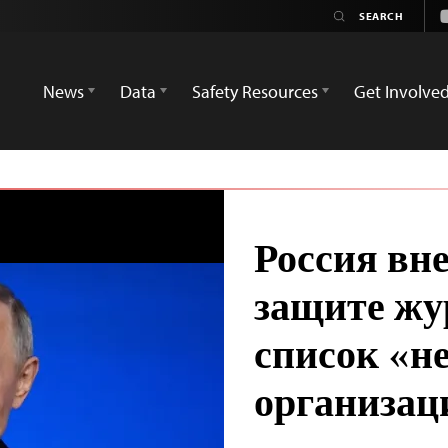
News
Data
Safety Resources
Get Involve
Россия вн
защите жу
список «н
организац