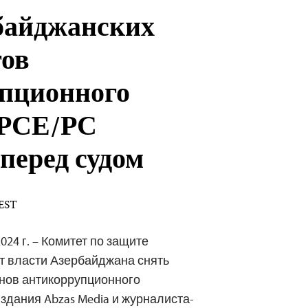
байджанских
ов
пционного
 РСЕ/РС
 перед судом
 EST
024 г. – Комитет по защите
т власти Азербайджана снять
енов антикоррупционного
здания Abzas Media и журналиста-