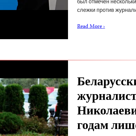
был отмечен нескольки
слежки против журнал
Read More ›
Беларусск
журналист
Николаеви
годам лиш