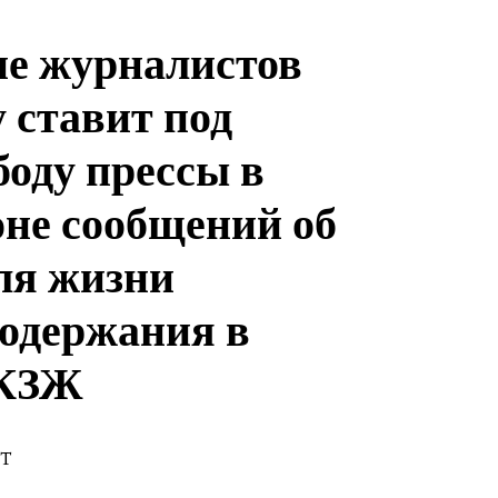
е журналистов
 ставит под
боду прессы в
оне сообщений об
ля жизни
содержания в
 КЗЖ
ST