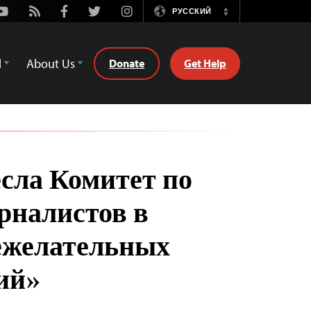
Youtube
Rss
Facebook
Twitter
Instagram
РУССКИЙ
Switch
Language
d
About Us
Donate
Get Help
есла Комитет по
рналистов в
ежелательных
ий»