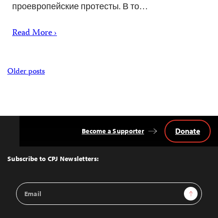
проевропейские протесты. В то…
Read More ›
Posts
Older posts
navigation
Donate
Become a Supporter
Back
to
Top
Subscribe to CPJ Newsletters:
Email
Sign Up
Address