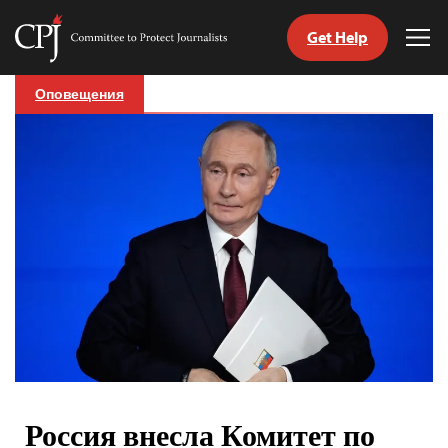
Get Help
Committee
Tog
to
Me
Skip
Protect
Оповещения
to
Journalists
content
tch
nguage
Россия внесла Комитет по