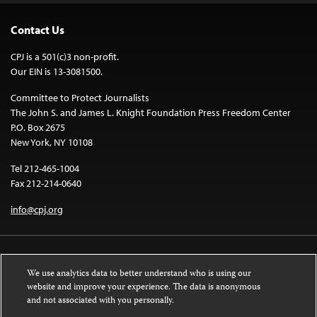
Contact Us
CPJ is a 501(c)3 non-profit.
Our EIN is 13-3081500.
Committee to Protect Journalists
The John S. and James L. Knight Foundation Press Freedom Center
P.O. Box 2675
New York, NY 10108
Tel 212-465-1004
Fax 212-214-0640
info@cpj.org
We use analytics data to better understand who is using our
website and improve your experience. The data is anonymous
and not associated with you personally.
Except where noted, text on this website is licensed under a
Creative
Commons Attribution-NonCommercial-NoDerivatives 4.0 International