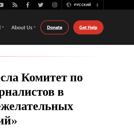
Youtube
Rss
Facebook
Twitter
Instagram
РУССКИЙ
Switch
Language
d
About Us
Donate
Get Help
есла Комитет по
рналистов в
ежелательных
ий»