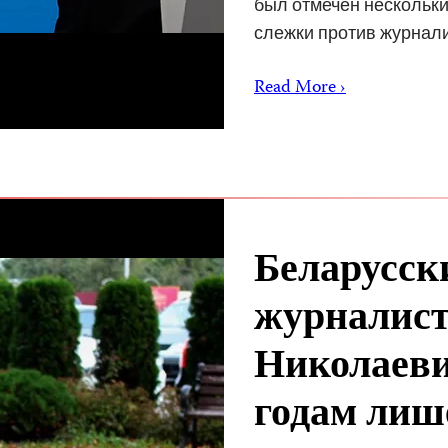
был отмечен нескольки
слежки против журнал
Read More ›
Беларусск
журналист
Николаеви
годам лиш