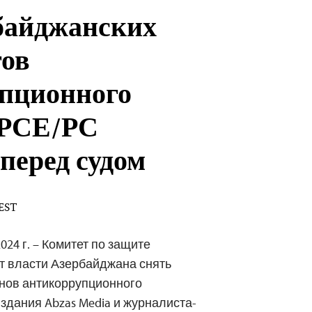
байджанских
ов
пционного
 РСЕ/РС
 перед судом
 EST
024 г. – Комитет по защите
т власти Азербайджана снять
енов антикоррупционного
здания Abzas Media и журналиста-