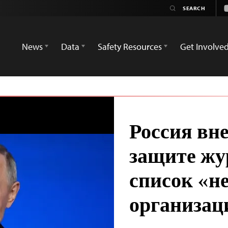
News
Data
Safety Resources
Get Involve
Россия вн
защите жу
список «н
организац