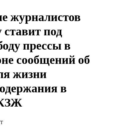
е журналистов
 ставит под
боду прессы в
оне сообщений об
ля жизни
содержания в
 КЗЖ
ST