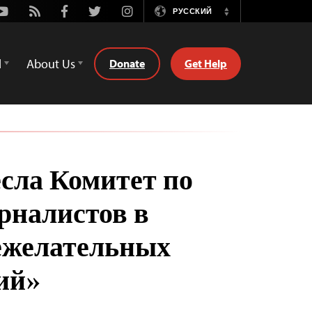
Youtube
Rss
Facebook
Twitter
Instagram
РУССКИЙ
Switch
Language
d
About Us
Donate
Get Help
есла Комитет по
рналистов в
ежелательных
ий»