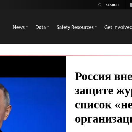
News
Data
Safety Resources
Get Involve
Россия вн
защите жу
список «н
организац