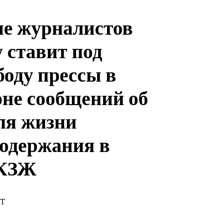
е журналистов
 ставит под
боду прессы в
оне сообщений об
ля жизни
содержания в
 КЗЖ
ST