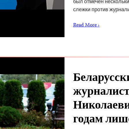
был отмечен нескольки
слежки против журнал
Read More ›
Беларусск
журналист
Николаеви
годам лиш