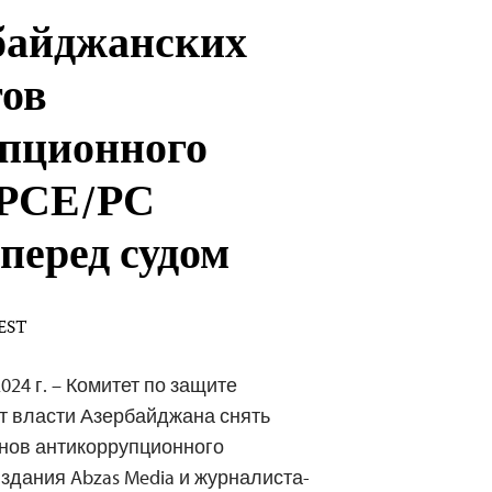
байджанских
ов
пционного
 РСЕ/РС
 перед судом
 EST
024 г. – Комитет по защите
т власти Азербайджана снять
енов антикоррупционного
здания Abzas Media и журналиста-