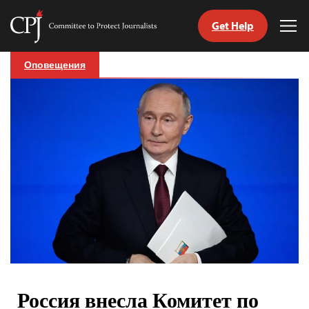
Get Help
Committee
Tog
to
Me
Skip
Protect
Оповещения
to
Journalists
content
tch
nguage
Россия внесла Комитет по