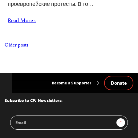
проевропейские протесты. В то…
Read More ›
Posts
Older posts
navigation
Donate
Become a Supporter
Back
to
Top
Subscribe to CPJ Newsletters:
Email
Sign Up
Address