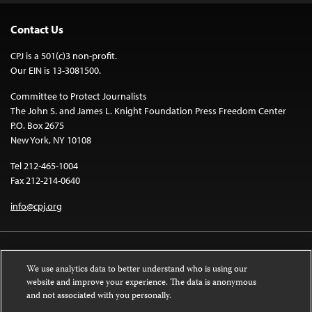
Contact Us
CPJ is a 501(c)3 non-profit.
Our EIN is 13-3081500.
Committee to Protect Journalists
The John S. and James L. Knight Foundation Press Freedom Center
P.O. Box 2675
New York, NY 10108
Tel 212-465-1004
Fax 212-214-0640
info@cpj.org
We use analytics data to better understand who is using our
website and improve your experience. The data is anonymous
and not associated with you personally.
Except where noted, text on this website is licensed under a
Creative
Commons Attribution-NonCommercial-NoDerivatives 4.0 International