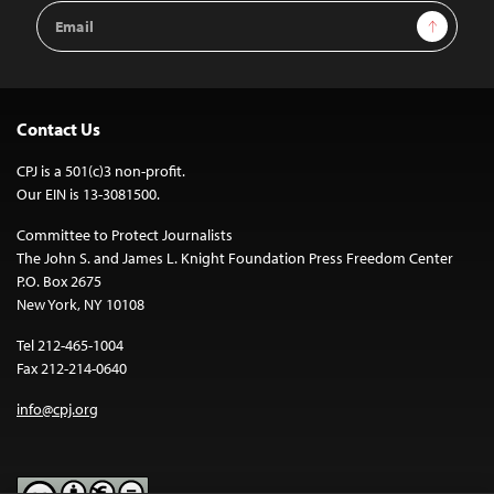
Email
Sign Up
Address
Contact Us
CPJ is a 501(c)3 non-profit.
Our EIN is 13-3081500.
Committee to Protect Journalists
The John S. and James L. Knight Foundation Press Freedom Center
P.O. Box 2675
New York, NY 10108
Tel 212-465-1004
Fax 212-214-0640
info@cpj.org