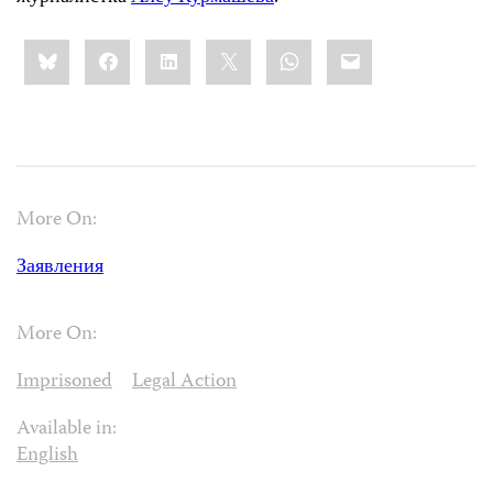
Share
Bluesky
Facebook
LinkedIn
X
WhatsApp
Email
this:
More On:
Заявления
More On:
Imprisoned
Legal Action
Available in:
English