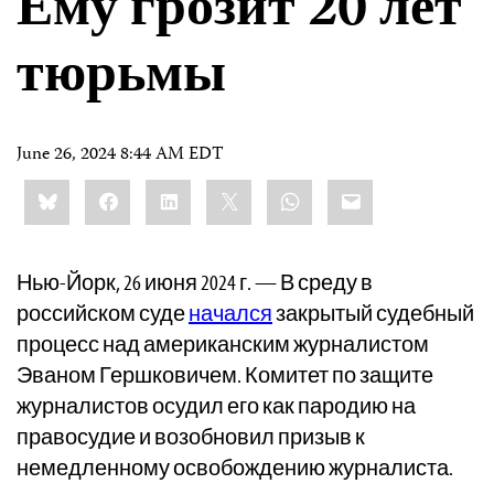
Ему грозит 20 лет
тюрьмы
June 26, 2024 8:44 AM EDT
Share
Bluesky
Facebook
LinkedIn
X
WhatsApp
Email
this:
Нью-Йорк, 26 июня 2024 г. — В среду в
российском суде
начался
закрытый судебный
процесс над американским журналистом
Эваном Гершковичем. Комитет по защите
журналистов осудил его как пародию на
правосудие и возобновил призыв к
немедленному освобождению журналиста.