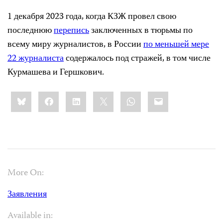
1 декабря 2023 года, когда КЗЖ провел свою
последнюю
перепись
заключенных в тюрьмы по
всему миру журналистов, в России
по меньшей мере
22 журналиста
содержалось под стражей, в том числе
Курмашева и Гершкович.
Share
Bluesky
Facebook
LinkedIn
X
WhatsApp
Email
this:
More On:
Заявления
Available in: