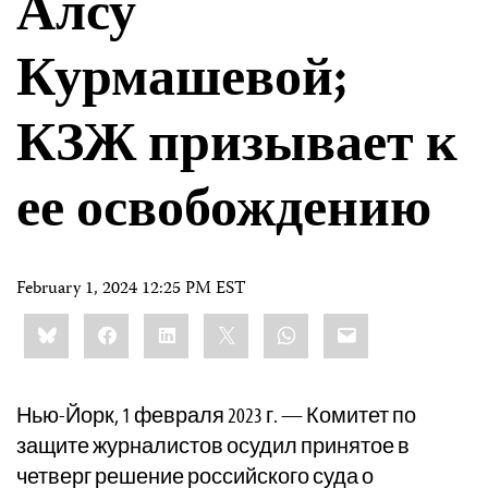
Алсу
Курмашевой;
КЗЖ призывает к
ее освобождению
February 1, 2024 12:25 PM EST
Share
Bluesky
Facebook
LinkedIn
X
WhatsApp
Email
this:
Нью-Йорк, 1 февраля 2023 г. — Комитет по
защите журналистов осудил принятое в
четверг решение российского суда о