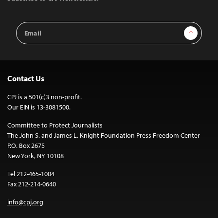
Email
Sign Up
Address
Contact Us
CPJ is a 501(c)3 non-profit.
Our EIN is 13-3081500.
Committee to Protect Journalists
The John S. and James L. Knight Foundation Press Freedom Center
P.O. Box 2675
New York, NY 10108
Tel 212-465-1004
Fax 212-214-0640
info@cpj.org