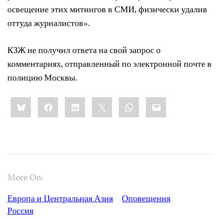
освещение этих митингов в СМИ, физически удалив
оттуда журналистов».
КЗЖ не получил ответа на свой запрос о
комментариях, отправленный по электронной почте в
полицию Москвы.
Share
Bluesky
Facebook
LinkedIn
X
WhatsApp
Email
this:
More On:
Европа и Центральная Азия
Оповещения
Россия