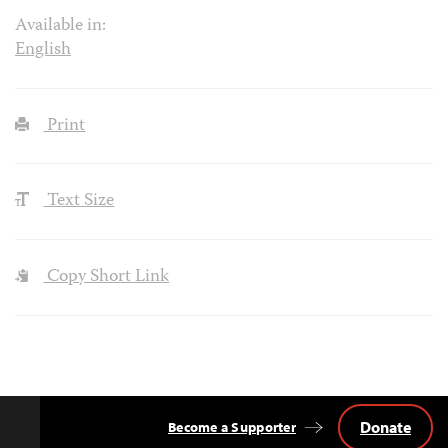
Available in:
English
Print
Text Size
Copy Short Link
Donate
Become a Supporter
Back