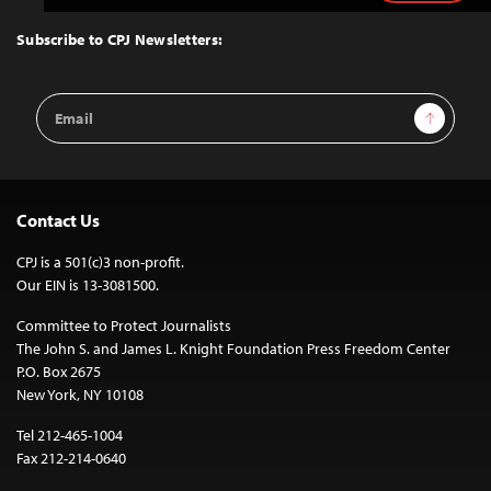
to
Top
Subscribe to CPJ Newsletters:
Email
Sign Up
Address
Contact Us
CPJ is a 501(c)3 non-profit.
Our EIN is 13-3081500.
Committee to Protect Journalists
The John S. and James L. Knight Foundation Press Freedom Center
P.O. Box 2675
New York, NY 10108
Tel 212-465-1004
Fax 212-214-0640