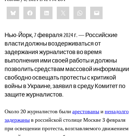
February 8, 2024 2:42 PM EST
Share
Bluesky
Facebook
LinkedIn
X
WhatsApp
Email
this:
Нью-Йорк, 7 февраля 2024 г. — Российские
власти должны воздерживаться от
задержания журналистов во время
выполнения ими своей работы и должны
позволить средствам массовой информации
свободно освещать протесты с критикой
войны в Украине, заявил в среду Комитет по
защите журналистов.
Около 20 журналистов были
арестованы
и
ненадолго
задержаны
в российской столице Москве 3 февраля
при освещении протеста, возглавляемого движением