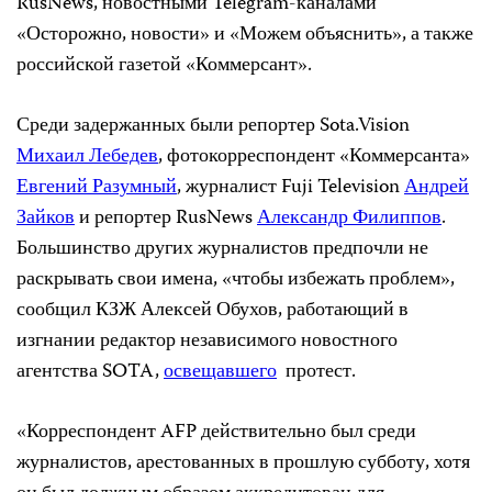
RusNews, новостными Telegram-каналами
«Осторожно, новости» и «Можем объяснить», а также
российской газетой «Коммерсант».
Среди задержанных были репортер Sota.Vision
Михаил Лебедев
, фотокорреспондент «Коммерсанта»
Евгений Разумный
, журналист Fuji Television
Андрей
Зайков
и репортер RusNews
Александр Филиппов
.
Большинство других журналистов предпочли не
раскрывать свои имена, «чтобы избежать проблем»,
сообщил КЗЖ Алексей Обухов, работающий в
изгнании редактор независимого новостного
агентства SOTA,
освещавшего
протест.
«Корреспондент AFP действительно был среди
журналистов, арестованных в прошлую субботу, хотя