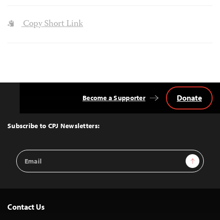
Copy Short Link
Donate
Become a Supporter
Back
to
Top
Subscribe to CPJ Newsletters:
Email
Sign Up
Address
Contact Us