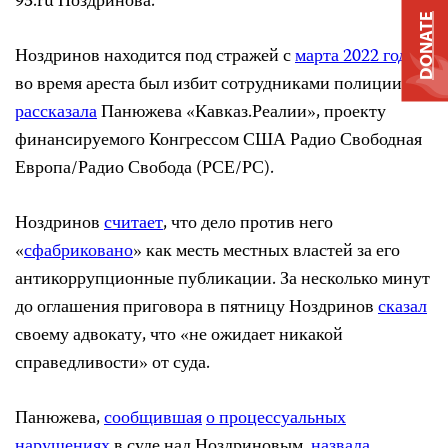
93.ru Ноздринова.
DONATE
Ноздринов находится под стражей с
марта 2022 года
и
во время ареста был избит сотрудниками полиции,
рассказала
Панюжева «Кавказ.Реалии», проекту
финансируемого Конгрессом США Радио Свободная
Европа/Радио Свобода (РСЕ/РС).
Ноздринов
считает
, что дело против него
«
сфабриковано
» как месть местных властей за его
антикоррупционные публикации. За несколько минут
до оглашения приговора в пятницу Ноздринов
сказал
своему адвокату, что «не ожидает никакой
справедливости» от суда.
Панюжева,
сообщившая
о процессуальных
нарушениях
в суде над Ноздриновым,
назвала