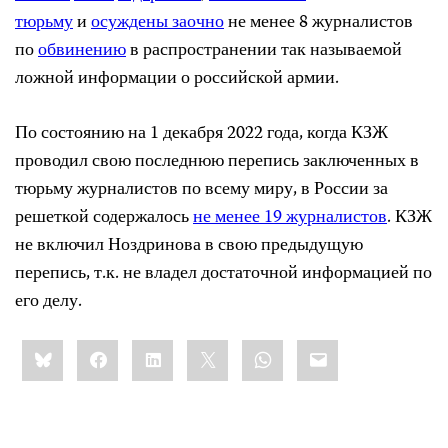
тюрьму
и
осуждены заочно
не менее 8 журналистов
по
обвинению
в распространении так называемой
ложной информации о российской армии.
По состоянию на 1 декабря 2022 года, когда КЗЖ
проводил свою последнюю перепись заключенных в
тюрьму журналистов по всему миру, в России за
решеткой содержалось
не менее 19 журналистов
. КЗЖ
не включил Ноздринова в свою предыдущую
перепись, т.к. не владел достаточной информацией по
его делу.
Share
Bluesky
Facebook
LinkedIn
X
WhatsApp
Email
this: