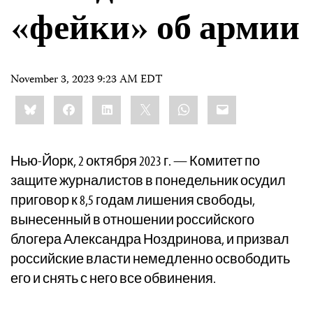
«фейки» об армии
November 3, 2023 9:23 AM EDT
Share
Bluesky
Facebook
LinkedIn
X
WhatsApp
Email
this:
Нью-Йорк, 2 октября 2023 г. — Комитет по
защите журналистов в понедельник осудил
приговор к 8,5 годам лишения свободы,
вынесенный в отношении российского
блогера Александра Ноздринова, и призвал
российские власти немедленно освободить
его и снять с него все обвинения.