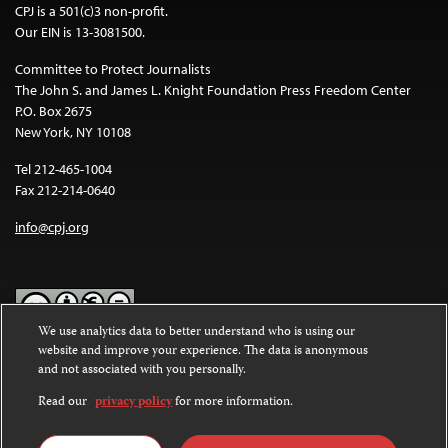
CPJ is a 501(c)3 non-profit.
Our EIN is 13-3081500.
Committee to Protect Journalists
The John S. and James L. Knight Foundation Press Freedom Center
P.O. Box 2675
New York, NY 10108
Tel 212-465-1004
Fax 212-214-0640
info@cpj.org
We use analytics data to better understand who is using our
website and improve your experience. The data is anonymous
Except where noted, text on this website is licensed under a
Creative
and not associated with you personally.
Commons Attribution-NonCommercial-NoDerivatives 4.0
International License
.
Read our
privacy policy
for more information.
Images and other media are not covered by the Creative Commons