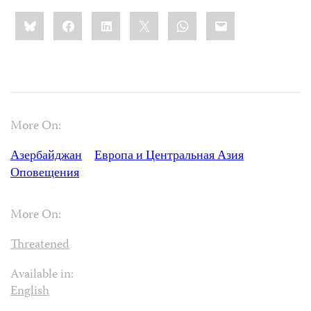
Share
Bluesky
Facebook
LinkedIn
X
WhatsApp
Email
this:
More On:
Азербайджан
Европа и Центральная Азия
Оповещения
More On:
Threatened
Available in:
English