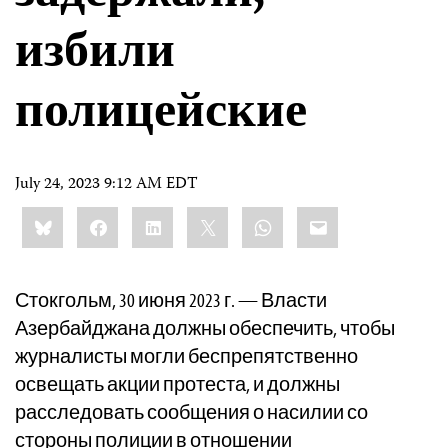
избили
полицейские
July 24, 2023 9:12 AM EDT
Share
Bluesky
Facebook
LinkedIn
X
WhatsApp
Email
this:
Стокгольм, 30 июня 2023 г. — Власти
Азербайджана должны обеспечить, чтобы
журналисты могли беспрепятственно
освещать акции протеста, и должны
расследовать сообщения о насилии со
стороны полиции в отношении