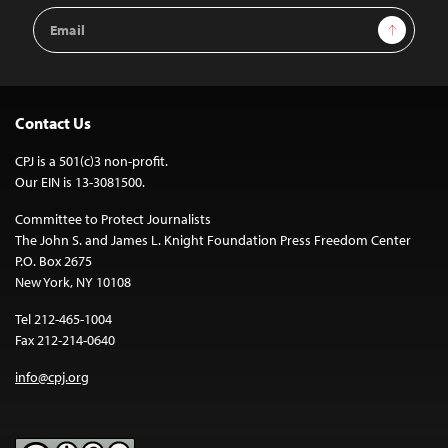
Email
Sign Up
Address
Contact Us
CPJ is a 501(c)3 non-profit.
Our EIN is 13-3081500.
Committee to Protect Journalists
The John S. and James L. Knight Foundation Press Freedom Center
P.O. Box 2675
New York, NY 10108
Tel 212-465-1004
Fax 212-214-0640
info@cpj.org