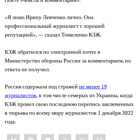
газете «Факты и комментарии».
«Я знаю Ирину Левченко лично. Она
профессиональный журналист с хорошей
репутацией», — сказал Томиленко КЗЖ.
КЗЖ обратился по электронной почте в
Министерство обороны России за комментарием, но
ответа не получил.
Россия содержала под стражей
не менее 19
журналистов
, в том числе семерых из Украины, когда
КЗЖ провел свою последнюю перепись заключенных
в тюрьмы по всему миру журналистов 1 декабря 2022
года.
Share
Bluesky
Facebook
LinkedIn
X
WhatsApp
Email
this: