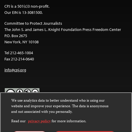
CPJ is a 501(c)3 non-profit.
Our EIN is 13-3081500.
Committee to Protect Journalists
The John S. and James L. Knight Foundation Press Freedom Center
P.O. Box 2675
New York, NY 10108
Tel 212-465-1004
Fax 212-214-0640
info@cpj.org
We use analytics data to better understand who is using our
website and improve your experience. The data is anonymous
Except where noted, text on this website is licensed under a
Creative
and not associated with you personally.
Commons Attribution-NonCommercial-NoDerivatives 4.0
International License
.
Read our
privacy policy
for more information.
Images and other media are not covered by the Creative Commons