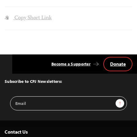
Copy Short Link
Donate
Become a Supporter
Back
to
Top
Subscribe to CPJ Newsletters:
Email
Sign Up
Address
Contact Us