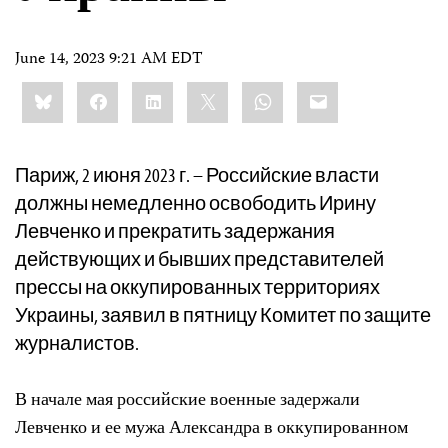
June 14, 2023 9:21 AM EDT
Share
Bluesky
Facebook
LinkedIn
X
WhatsApp
Email
this:
Париж, 2 июня 2023 г. – Российские власти
должны немедленно освободить Ирину
Левченко и прекратить задержания
действующих и бывших представителей
прессы на оккупированных территориях
Украины, заявил в пятницу Комитет по защите
журналистов.
В начале мая российские военные задержали
Левченко и ее мужа Александра в оккупированном