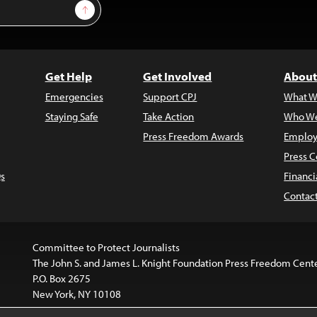
Sign Up
Get Help
Get Involved
About
Emergencies
Support CPJ
What W
Staying Safe
Take Action
Who We
Press Freedom Awards
Employ
Press C
s
Financi
Contac
Committee to Protect Journalists
The John S. and James L. Knight Foundation Press Freedom Cent
P.O. Box 2675
New York, NY 10108