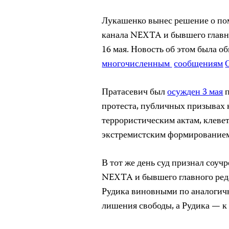
Лукашенко вынес решение о пом
канала NEXTA и бывшего главно
16 мая. Новость об этом была об
многочисленным
сообщениям
Пратасевич был
осужден 3 мая
п
протеста, публичных призывах к
террористическим актам, клеве
экстремистским формированием,
В тот же день суд признал соу
NEXTA и бывшего главного реда
Рудика виновными по аналогич
лишения свободы, а Рудика — к 