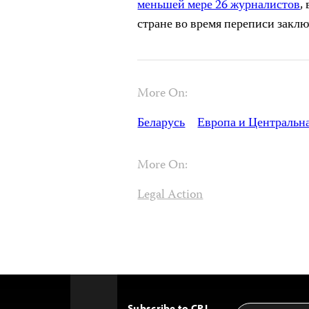
меньшей мере 26 журналистов
,
стране во время переписи заклю
More On:
Беларусь
Европа и Центральн
More On:
Legal Action
Subscribe to CPJ