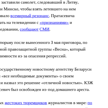
и заставили самолет, следовавший в Литву,
и Минске, чтобы взять летевшего на нем
ызвало
всемирный резонанс
. Пратасевича
ать на телевидении с
«признаниями»
и
ледовании,
сообщают
СМИ
.
тюрьму после вынесенного 3 мая приговора, по
нной правозащитной группы «Весна», который
нимности из-за опасения репрессий.
осударственному новостному агентству Беларуси
л «все необходимые документы» о своем
и назвал это решение «отличной новостью». КЗЖ
асевич был освобожден из-под домашнего ареста.
мых
жестоких тюремщиков
журналистов в мире:
по