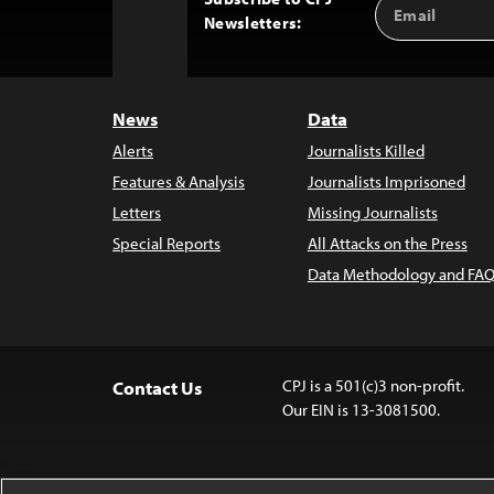
Email
Back
Newsletters:
Address
to
Top
News
Data
Alerts
Journalists Killed
Features & Analysis
Journalists Imprisoned
Letters
Missing Journalists
Special Reports
All Attacks on the Press
Data Methodology and FAQ
CPJ is a 501(c)3 non-profit.
Contact Us
Our EIN is 13-3081500.