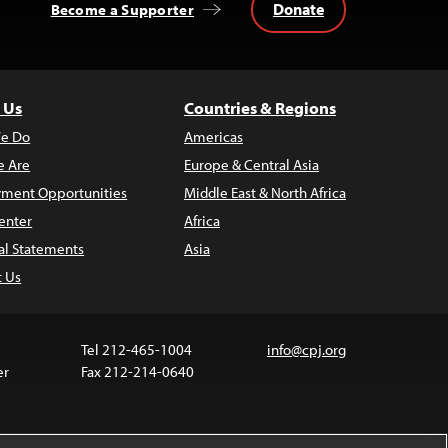
Donate
Become a Supporter
 Us
Countries & Regions
e Do
Americas
 Are
Europe & Central Asia
ment Opportunities
Middle East & North Africa
enter
Africa
al Statements
Asia
t Us
Tel 212-465-1004
info@cpj.org
er
Fax 212-214-0640