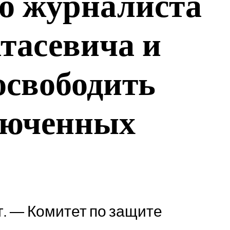
го журналиста
тасевича и
освободить
люченных
 г. — Комитет по защите