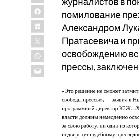
журналистов в по
Facebook
помилование пре
LinkedIn
Александром Лук
X
Пратасевича и п
освобождению вс
WhatsApp
прессы, заключен
Email
«Это решение не сможет затми
свободы прессы», — заявил в Н
программный директор КЗЖ. «Х
власти должны немедленно осв
за свою работу, ни один из кот
подвергнут судебному преслед