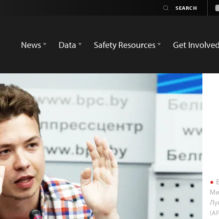
News
Data
Safety Resources
Get Involve
Б
Ми
Лу
(AF