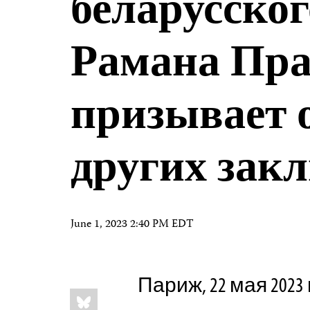
беларусско
Рамана Пра
призывает 
других зак
June 1, 2023 2:40 PM EDT
Париж, 22 мая 2023
Share
Bluesky
this: