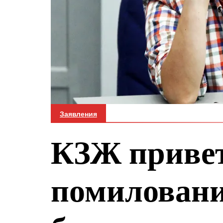
Заявления
КЗЖ привет
помилован