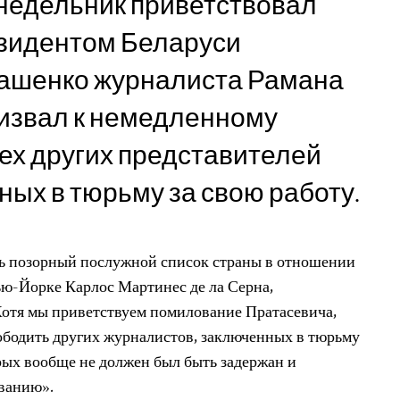
недельник приветствовал
зидентом Беларуси
ашенко журналиста Рамана
ризвал к немедленному
ех других представителей
ных в тюрьму за свою работу.
ть позорный послужной список страны в отношении
ью-Йорке Карлос Мартинес де ла Серна,
отя мы приветствуем помилование Пратасевича,
ободить других журналистов, заключенных в тюрьму
орых вообще не должен был быть задержан и
ованию».