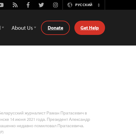
Youtube
Rss
Facebook
Twitter
Instagram
РУССКИЙ
Switch
Language
d
About Us
Donate
Get Help
еларусский журналист Раман Пратасевич в
нске 14 июня 2021 года. Президент Александр
кашенко недавно помиловал Пратасевича.
P)