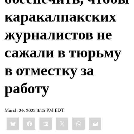
обеспечить, чтобы
каракалпакских
журналистов не
сажали в тюрьму
в отместку за
работу
March 24, 2023 3:25 PM EDT
Share
Bluesky
Facebook
LinkedIn
X
WhatsApp
Email
this: