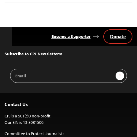
Donate
Become a Supporter
Back
to
Top
Subscribe to CPJ Newsletters:
Email
Sign Up
Address
Contact Us
CPJ is a 501(c)3 non-profit.
Our EIN is 13-3081500.
Committee to Protect Journalists