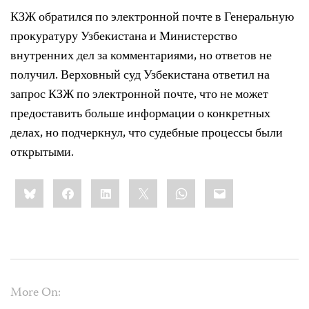
КЗЖ обратился по электронной почте в Генеральную
прокуратуру Узбекистана и Министерство
внутренних дел за комментариями, но ответов не
получил. Верховный суд Узбекистана ответил на
запрос КЗЖ по электронной почте, что не может
предоставить больше информации о конкретных
делах, но подчеркнул, что судебные процессы были
открытыми.
Share
Bluesky
Facebook
LinkedIn
X
WhatsApp
Email
this:
More On: