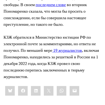
свободы. В своем
последнем слове
во вторник
Пономаренко сказала, что могла бы просить о
снисхождении, если бы совершила настоящее
преступление, но такого не было.
КЗЖ обратился в Министерство юстиции РФ по
электронной почте за комментариями, но ответа не
получил. По меньшей мере
19 журналистов
, включая
Пономаренко, находились за решеткой в ​​России на 1
декабря 2022 года, когда КЗЖ провел свою
последнюю перепись заключенных в тюрьму
журналистов.
Share
Bluesky
Facebook
LinkedIn
X
WhatsApp
Email
this: