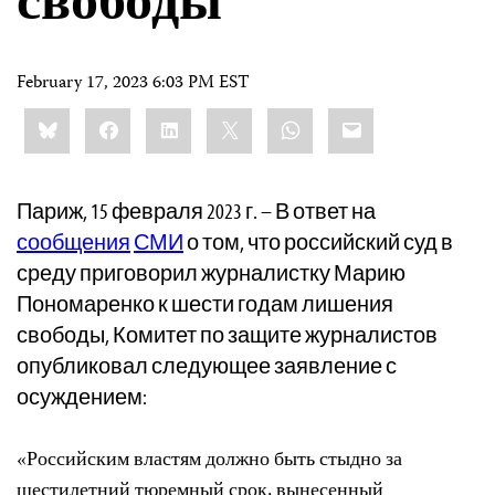
свободы
February 17, 2023 6:03 PM EST
Share
Bluesky
Facebook
LinkedIn
X
WhatsApp
Email
this:
Париж, 15 февраля 2023 г. – В ответ на
сообщения
СМИ
о том, что российский суд в
среду приговорил журналистку Марию
Пономаренко к шести годам лишения
свободы, Комитет по защите журналистов
опубликовал следующее заявление с
осуждением:
«Российским властям должно быть стыдно за
шестилетний тюремный срок, вынесенный