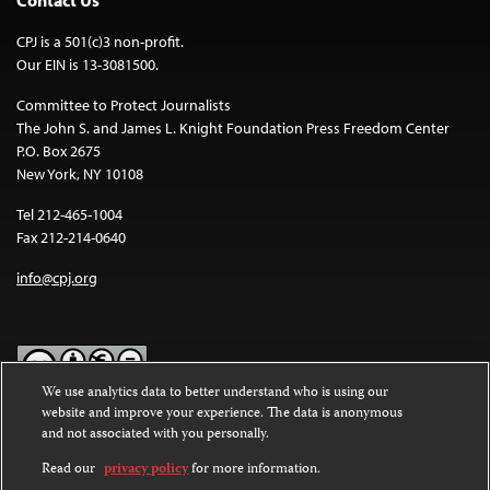
Contact Us
CPJ is a 501(c)3 non-profit.
Our EIN is 13-3081500.
Committee to Protect Journalists
The John S. and James L. Knight Foundation Press Freedom Center
P.O. Box 2675
New York, NY 10108
Tel 212-465-1004
Fax 212-214-0640
info@cpj.org
We use analytics data to better understand who is using our
website and improve your experience. The data is anonymous
Except where noted, text on this website is licensed under a
Creative
and not associated with you personally.
Commons Attribution-NonCommercial-NoDerivatives 4.0
International License
.
Read our
privacy policy
for more information.