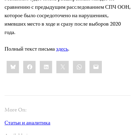
сравнению с предыдущим расследованием СПЧ ООН,
которое было сосредоточено на нарушениях,
имевших место в ходе и сразу после выборов 2020
года.
Полный текст письма
здесь
.
Share
Bluesky
Facebook
LinkedIn
X
WhatsApp
Email
this:
More On:
Статьи и аналитика