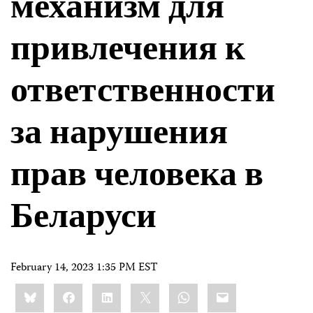
механизм для
привлечения к
ответственности
за нарушения
прав человека в
Беларуси
February 14, 2023 1:35 PM EST
Share
Bluesky
Facebook
LinkedIn
X
WhatsApp
Email
this: