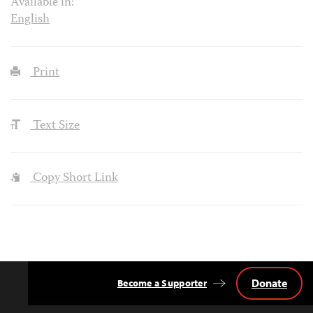
Available in:
English
Print
Text Size
Copy Short Link
Donate
Become a Supporter
Back
to