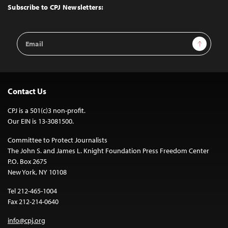
Top
Subscribe to CPJ Newsletters:
Email
Sign Up
Address
Contact Us
CPJ is a 501(c)3 non-profit.
Our EIN is 13-3081500.
Committee to Protect Journalists
The John S. and James L. Knight Foundation Press Freedom Center
P.O. Box 2675
New York, NY 10108
Tel 212-465-1004
Fax 212-214-0640
info@cpj.org