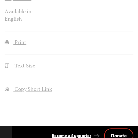
Available in:
English
Print
Text Size
Copy Short Link
Donate
Become a Supporter