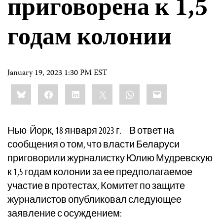
приговорена к 1,5
годам колонии
January 19, 2023 1:30 PM EST
Share
Bluesky
Facebook
LinkedIn
X
WhatsApp
Email
this:
Нью-Йорк, 18 января 2023 г. – В ответ на
сообщения о том, что власти Беларуси
приговорили журналистку Юлию Мудревскую
к 1,5 годам колонии за ее предполагаемое
участие в протестах, Комитет по защите
журналистов опубликовал следующее
заявление с осуждением: