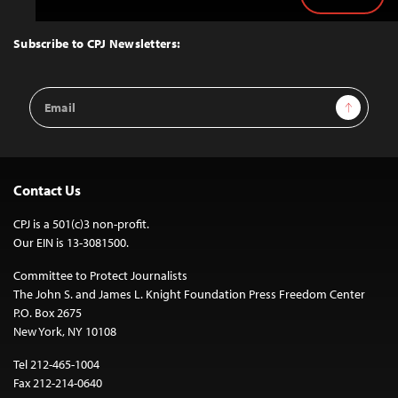
Back
to
Top
Subscribe to CPJ Newsletters:
Email
Sign Up
Address
Contact Us
CPJ is a 501(c)3 non-profit.
Our EIN is 13-3081500.
Committee to Protect Journalists
The John S. and James L. Knight Foundation Press Freedom Center
P.O. Box 2675
New York, NY 10108
Tel 212-465-1004
Fax 212-214-0640