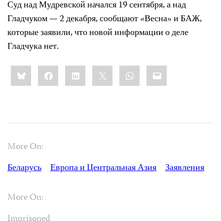
Суд над Мудревской начался 19 сентября, а над
Гладчуком — 2 декабря, сообщают «Весна» и БАЖ,
которые заявили, что новой информации о деле
Гладчука нет.
Share
Bluesky
Facebook
LinkedIn
X
WhatsApp
Email
this:
More On:
Беларусь
Европа и Центральная Азия
Заявления
More On:
Imprisoned