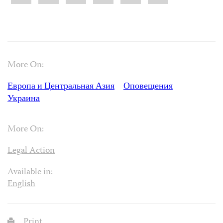
More On:
Европа и Центральная Азия
Оповещения
Украина
More On:
Legal Action
Available in:
English
Print