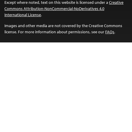
Except where noted, text on this website is licensed under a
Creative
Commons Attribution-NonCommercial-NoDerivatives 4.0
International License
.
Images and other media are not covered by the Creative Commons
license. For more information about permissions, see our
FAQs
.