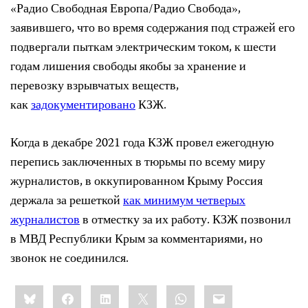
«Радио Свободная Европа/Радио Свобода»,
заявившего, что во время содержания под стражей его
подвергали пыткам электрическим током, к шести
годам лишения свободы якобы за хранение и
перевозку взрывчатых веществ,
как
задокументировано
КЗЖ.
Когда в декабре 2021 года КЗЖ провел ежегодную
перепись заключенных в тюрьмы по всему миру
журналистов, в оккупированном Крыму Россия
держала за решеткой
как минимум четверых
журналистов
в отместку за их работу. КЗЖ позвонил
в МВД Республики Крым за комментариями, но
звонок не соединился.
Share
Bluesky
Facebook
LinkedIn
X
WhatsApp
Email
this: