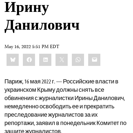
Ирину
Данилович
May 16, 2022 5:51 PM EDT
Share
Bluesky
Facebook
LinkedIn
X
WhatsApp
Email
this:
Париж, 16 мая 2022 г. — Российские власти в
украинском Крыму должны снять все
обвинения с журналистки Ирины Данилович,
немедленно освободить ее и прекратить
преследование журналистов за их
репортажи, заявил в понедельник Комитет по
защите журналистов.