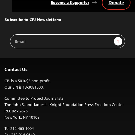
Donate
Become a Supporter
Back
to
Top
Subscribe to CPJ Newsletters:
Email
Sign Up
Address
Contact Us
CPJ is a 501(c)3 non-profit.
Our EIN is 13-3081500.
Committee to Protect Journalists
The John S. and James L. Knight Foundation Press Freedom Center
P.O. Box 2675
New York, NY 10108
Tel 212-465-1004
Fax 212-214-0640