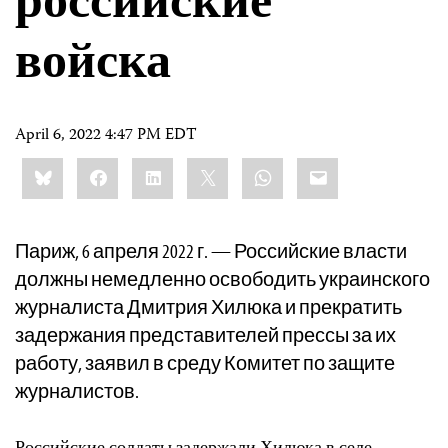
российские
войска
April 6, 2022 4:47 PM EDT
Share
Bluesky
Facebook
LinkedIn
X
WhatsApp
Email
this:
Париж, 6 апреля 2022 г. — Российские власти
должны немедленно освободить украинского
журналиста Дмитрия Хилюка и прекратить
задержания представителей прессы за их
работу, заявил в среду Комитет по защите
журналистов.