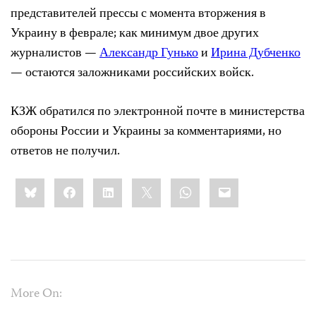
представителей прессы с момента вторжения в
Украину в феврале; как минимум двое других
журналистов —
Александр Гунько
и
Ирина Дубченко
— остаются заложниками российских войск.
КЗЖ обратился по электронной почте в министерства
обороны России и Украины за комментариями, но
ответов не получил.
Share
Bluesky
Facebook
LinkedIn
X
WhatsApp
Email
this:
More On: