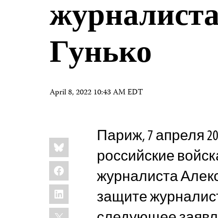
журналиста
Гунько
April 8, 2022 10:43 AM EDT
Париж, 7 апреля 202
Share
Bluesky
this:
российские войск
Facebook
журналиста Алекс
LinkedIn
защите журналист
X
следующее заявле