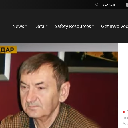
News
Data
Safety Resources
Get Involve
Р
пл
Ал