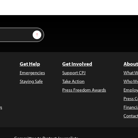
Sign Up
Get Help
Get Involved
About
Emergencies
Support CPJ
What W
Staying Safe
Take Action
Who We
Press Freedom Awards
Employ
Press C
s
Financi
Contac