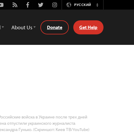
Youtube
Rss
Facebook
Twitter
Instagram
РУССКИЙ
Switch
Language
d
About Us
Donate
Get Help
оссийские войска в Украине после трех дней
ена отпустили украинского журналиста
ександра Гунько. (Скриншот: Киев ТВ/YouTube)