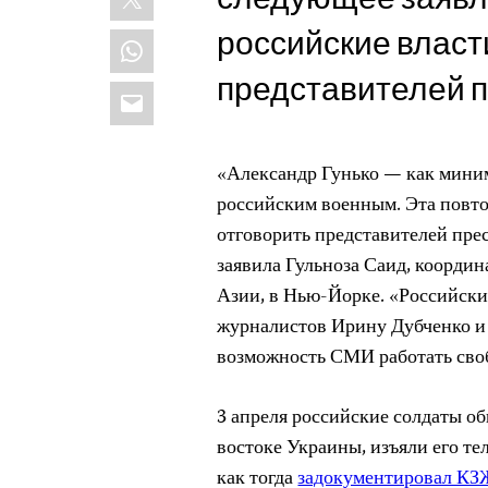
российские власт
WhatsApp
представителей п
Email
«Александр Гунько — как мини
российским военным. Эта повто
отговорить представителей пре
заявила Гульноза Саид, коорди
Азии, в Нью-Йорке. «Российски
журналистов Ирину Дубченко и 
возможность СМИ работать сво
3 апреля российские солдаты об
востоке Украины, изъяли его те
как тогда
задокументировал КЗ