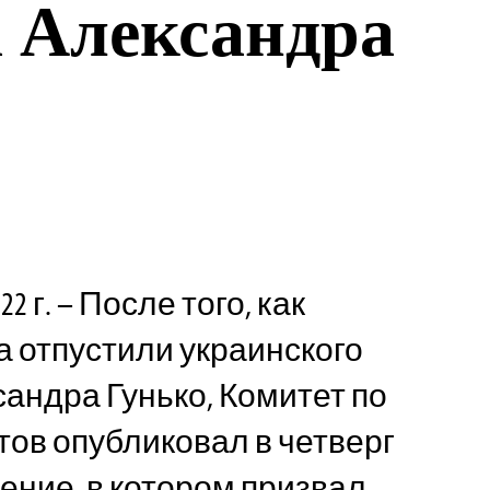
 Александра
2 г. – После того, как
а отпустили украинского
андра Гунько, Комитет по
ов опубликовал в четверг
ние, в котором призвал