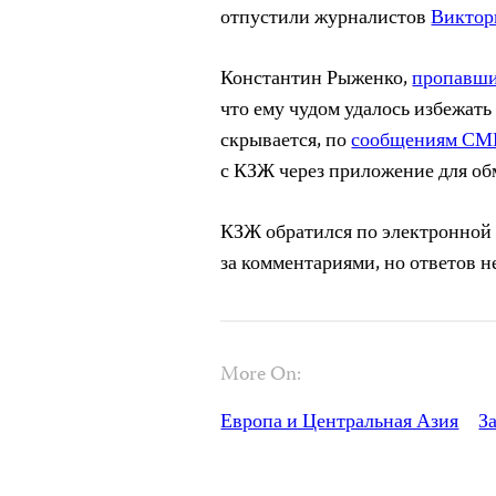
отпустили журналистов
Виктор
Константин Рыженко,
пропавши
что ему чудом удалось избежат
скрывается, по
сообщениям С
с КЗЖ через приложение для о
КЗЖ обратился по электронной 
за комментариями, но ответов н
More On:
Европа и Центральная Азия
З