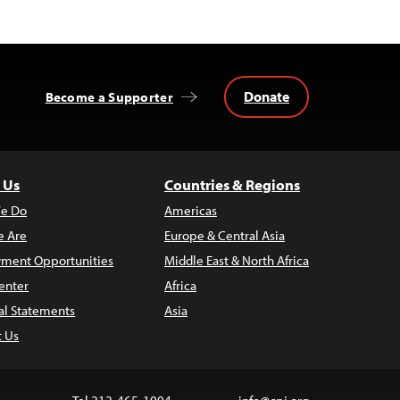
Donate
Become a Supporter
 Us
Countries & Regions
e Do
Americas
 Are
Europe & Central Asia
ment Opportunities
Middle East & North Africa
enter
Africa
al Statements
Asia
t Us