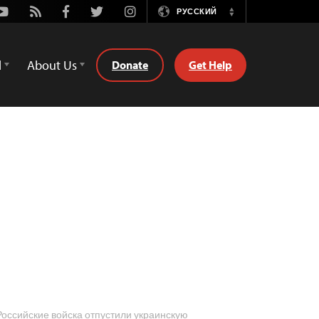
Youtube
Rss
Facebook
Twitter
Instagram
РУССКИЙ
Switch
Language
d
About Us
Donate
Get Help
оссийские войска отпустили украинскую