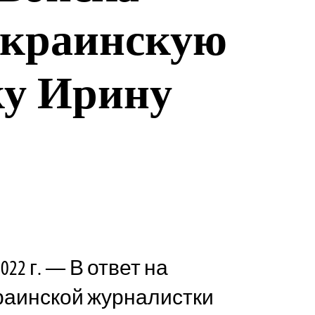
украинскую
ку Ирину
022 г. — В ответ на
раинской журналистки