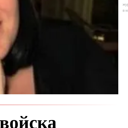
жу
в 
 войска