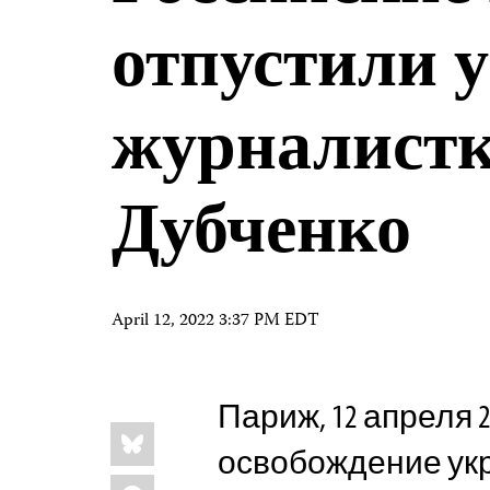
отпустили 
журналист
Дубченко
April 12, 2022 3:37 PM EDT
Париж, 12 апреля 2
Share
Bluesky
this:
освобождение ук
Facebook