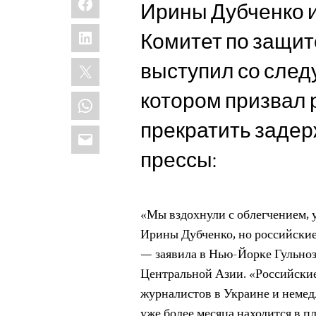
Ирины Дубченко и
LinkedIn
Комитет по защит
X
выступил со сле
котором призвал 
WhatsApp
прекратить заде
Email
прессы:
«Мы вздохнули с облегчением, 
Ирины Дубченко, но российские
— заявила в Нью-Йорке Гульно
Центральной Азии. «Российские
журналистов в Украине и немед
уже более месяца находится в п