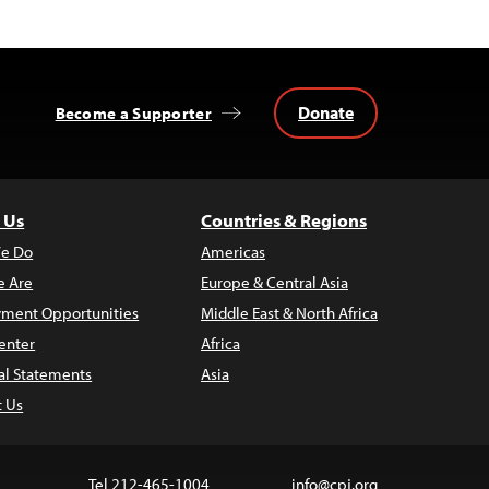
Donate
Become a Supporter
 Us
Countries & Regions
e Do
Americas
 Are
Europe & Central Asia
ment Opportunities
Middle East & North Africa
enter
Africa
al Statements
Asia
t Us
Tel 212-465-1004
info@cpj.org