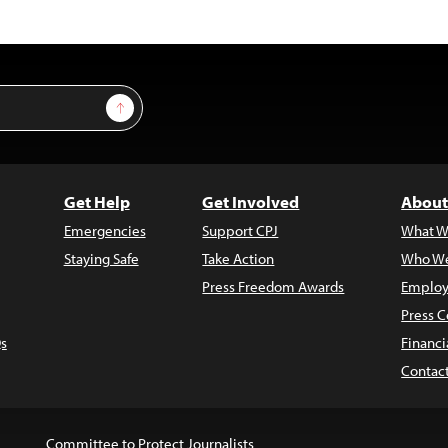
Sign Up
Get Help
Get Involved
About
Emergencies
Support CPJ
What W
Staying Safe
Take Action
Who We
Press Freedom Awards
Employ
Press C
s
Financi
Contac
Committee to Protect Journalists