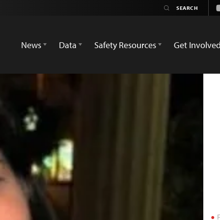
News
Data
Safety Resources
Get Involve
Р