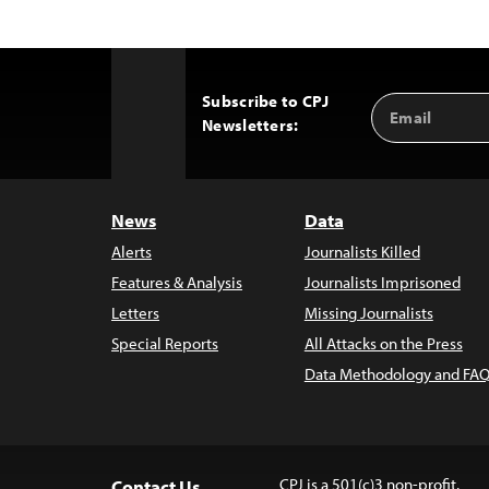
Subscribe to CPJ
Email
Back
Newsletters:
Address
to
Top
News
Data
Alerts
Journalists Killed
Features & Analysis
Journalists Imprisoned
Letters
Missing Journalists
Special Reports
All Attacks on the Press
Data Methodology and FAQ
CPJ is a 501(c)3 non-profit.
Contact Us