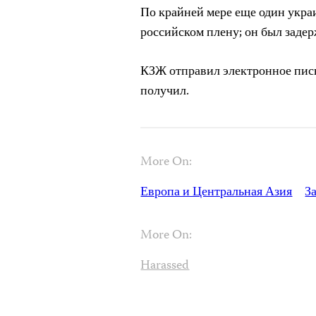
По крайней мере еще один укр
российском плену; он был задер
КЗЖ отправил электронное пись
получил.
More On:
Европа и Центральная Азия
З
More On:
Harassed