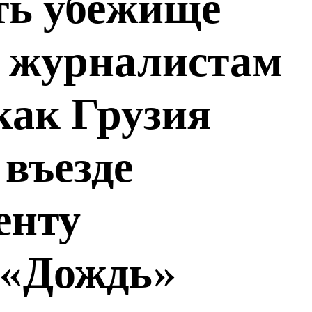
ть убежище
 журналистам
 как Грузия
 въезде
енту
 «Дождь»