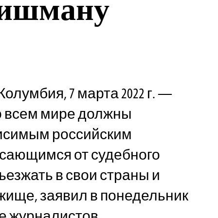
ишману
олумбия, 7 марта 2022 г. —
о всем мире должны
исимым российским
асающимся от судебного
ъезжать в свои страны и
жище, заявил в понедельник
е журналистов.