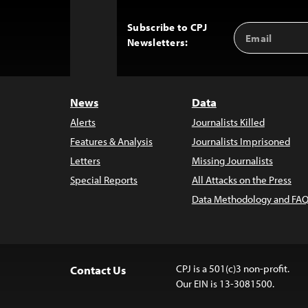
Subscribe to CPJ
Email
Back
Newsletters:
Address
to
Top
News
Data
Alerts
Journalists Killed
Features & Analysis
Journalists Imprisoned
Letters
Missing Journalists
Special Reports
All Attacks on the Press
Data Methodology and FAQ
CPJ is a 501(c)3 non-profit.
Contact Us
Our EIN is 13-3081500.