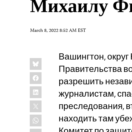
Михаилу Ф
March 8, 2022 8:52 AM EST
Вашингтон, округ К
Share
Bluesky
this:
Правительства в
Facebook
разрешить незав
LinkedIn
журналистам, сп
X
преследования, в
находить там убе
WhatsApp
Комитет по защит
Email