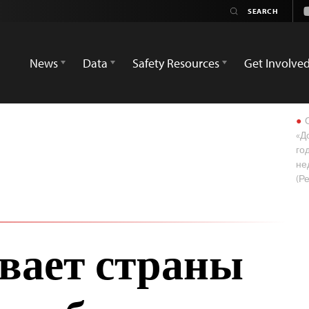
News
Data
Safety Resources
Get Involve
О
«Д
го
не
(Р
вает страны