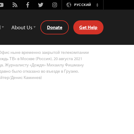
Youtube
Rss
Facebook
Twitter
Instagram
РУССКИЙ
Switch
Language
d
About Us
Donate
Get Help
фис ныне временно закрытой телекомпании
ождь ТВ» в Москве (Россия), 20 августа 2021
да. Журналисту «Дождя» Михаилу Фишману
давно было отказано во въезде в Грузию.
ейтер/Денис Каминев)