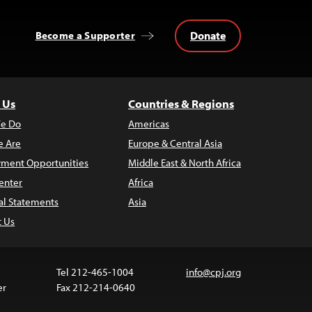
Donate
Become a Supporter
 Us
Countries & Regions
e Do
Americas
 Are
Europe & Central Asia
ment Opportunities
Middle East & North Africa
enter
Africa
al Statements
Asia
t Us
Tel 212-465-1004
info@cpj.org
er
Fax 212-214-0640