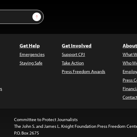
Sign Up
Get Help
Get Involved
About
Emergencies
Support CPJ
What W
Staying Safe
Take Action
Who We
Press Freedom Awards
Employ
Press C
s
Financi
Contac
Committee to Protect Journalists
The John S. and James L. Knight Foundation Press Freedom Cent
P.O. Box 2675