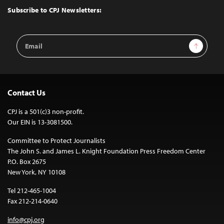
Top
Subscribe to CPJ Newsletters:
Email
Sign Up
Address
Contact Us
CPJ is a 501(c)3 non-profit.
Our EIN is 13-3081500.
Committee to Protect Journalists
The John S. and James L. Knight Foundation Press Freedom Center
P.O. Box 2675
New York, NY 10108
Tel 212-465-1004
Fax 212-214-0640
info@cpj.org