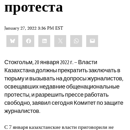
протеста
January 27, 2022 3:36 PM EST
Share
Bluesky
Facebook
LinkedIn
X
WhatsApp
Email
this:
Стокгольм, 20 января 2022 г. – Власти
Казахстана должны прекратить заключать в
тюрьму и вызывать на допросы журналистов,
освещавших недавние общенациональные
протесты, и разрешить прессе работать
свободно, заявил сегодня Комитет по защите
журналистов.
С 7 января казахстанские власти приговорили не