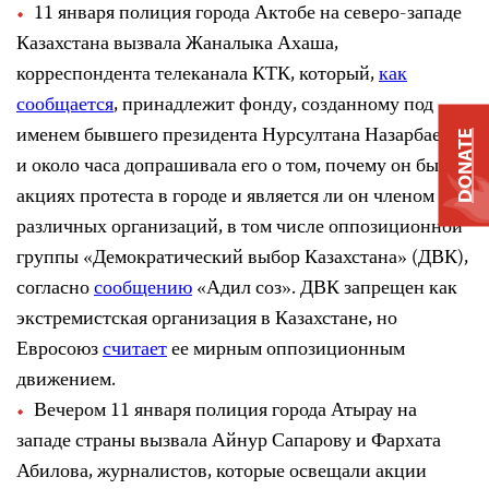
11 января полиция города Актобе на северо-западе
Казахстана вызвала Жаналыка Ахаша,
корреспондента телеканала КТК, который,
как
сообщается
, принадлежит фонду, созданному под
именем бывшего президента Нурсултана Назарбаева,
DONATE
и около часа допрашивала его о том, почему он был на
акциях протеста в городе и является ли он членом
различных организаций, в том числе оппозиционной
группы «Демократический выбор Казахстана» (ДВК),
согласно
сообщению
«Адил соз». ДВК запрещен как
экстремистская организация в Казахстане, но
Евросоюз
считает
ее мирным оппозиционным
движением.
Вечером 11 января полиция города Атырау на
западе страны вызвала Айнур Сапарову и Фархата
Абилова, журналистов, которые освещали акции