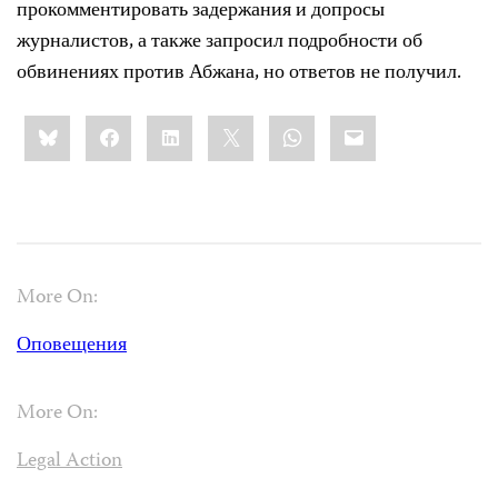
прокомментировать задержания и допросы
журналистов, а также запросил подробности об
обвинениях против Абжана, но ответов не получил.
Share
Bluesky
Facebook
LinkedIn
X
WhatsApp
Email
this:
More On:
Оповещения
More On:
Legal Action