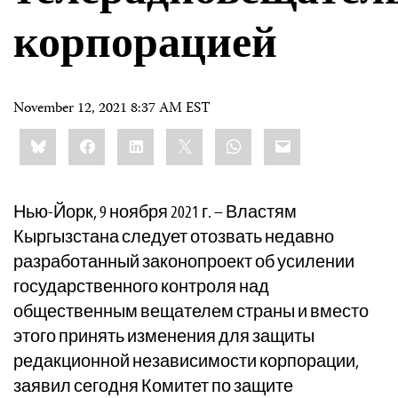
корпорацией
November 12, 2021 8:37 AM EST
Share
Bluesky
Facebook
LinkedIn
X
WhatsApp
Email
this:
Нью-Йорк, 9 ноября 2021 г. – Властям
Кыргызстана следует отозвать недавно
разработанный законопроект об усилении
государственного контроля над
общественным вещателем страны и вместо
этого принять изменения для защиты
редакционной независимости корпорации,
заявил сегодня Комитет по защите