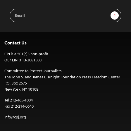
Email
Sign Up
Address
Contact Us
CPJ is a 501(c)3 non-profit.
Our EIN is 13-3081500.
Committee to Protect Journalists
The John S. and James L. Knight Foundation Press Freedom Center
P.O. Box 2675
New York, NY 10108
Tel 212-465-1004
Fax 212-214-0640
info@cpj.org