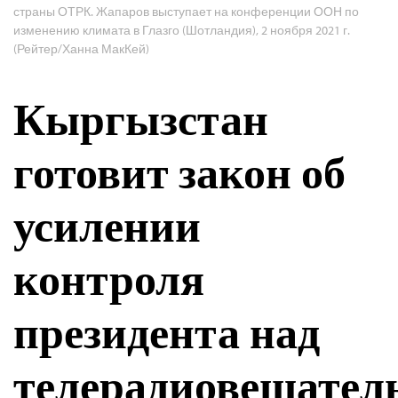
страны ОТРК. Жапаров выступает на конференции ООН по
изменению климата в Глазго (Шотландия), 2 ноября 2021 г.
(Рейтер/Ханна МакКей)
Кыргызстан
готовит закон об
усилении
контроля
президента над
телерадиовещател