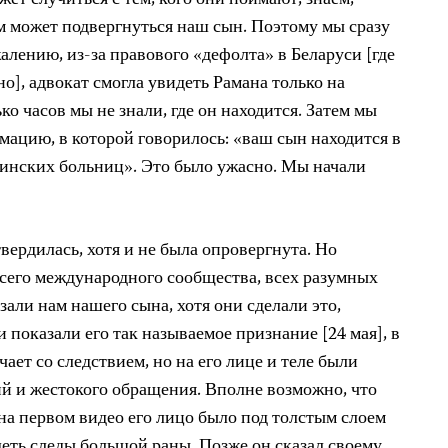
жет случиться с тем, кого они поймают, знаем,
м может подвергнуться наш сын. Поэтому мы сразу
жалению, из-за правового «дефолта» в Беларуси [где
], адвокат смогла увидеть Рамана только на
ко часов мы не знали, где он находится. Затем мы
мацию, в которой говорилось: «ваш сын находится в
минских больниц». Это было ужасно. Мы начали
вердилась, хотя и не была опровергнута. Но
сего международного сообщества, всех разумных
зали нам нашего сына, хотя они сделали это,
 показали его так называемое признание [24 мая], в
чает со следствием, но на его лице и теле были
й и жестокого обращения. Вполне возможно, что
 на первом видео его лицо было под толстым слоем
деть следы большой раны. Позже он сказал своему