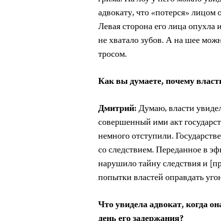
адвокату, что «потерся» лицом о
Левая сторона его лица опухла и
не хватало зубов. А на шее мо
тросом.
Как вы думаете, почему власт
Дмитрий:
Думаю, власти увидел
совершенный ими акт государст
немного отступили. Государств
со следствием. Переданное в э
нарушило тайну следствия и [п
попытки властей оправдать угон
Что увидела адвокат, когда о
день его задержания?