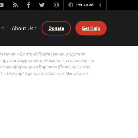
Youtube
Rss
Facebook
Twitter
Instagram
РУССКИЙ
Switch
Language
d
About Us
Donate
Get Help
аталия и Дмитрий Пратасевичи, родители
ларуского журналиста Рамана Пратасевича, на
есс-конференции в Варшаве (Польша) 27 мая
1 г. (Рейтер/ Agencja Gazeta/Jacek Marczewski)