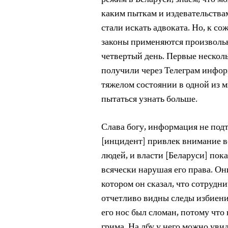
режим в Беларуси, знаем, что мо
каким пыткам и издевательства
стали искать адвоката. Но, к со
законы применяются произвольно
четвертый день. Первые несколь
получили через Телеграм инфор
тяжелом состоянии в одной из 
пытаться узнать больше.
Слава богу, информация не подт
[инцидент] привлек внимание в
людей, и власти [Беларуси] пока
всячески нарушая его права. Они
котором он сказал, что сотрудни
отчетливо видны следы избиени
его нос был сломан, потому что
грима. На лбу у него можно уви