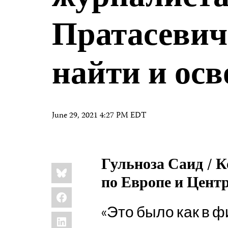
Пратасевич
найти и ос
June 29, 2021 4:27 PM EDT
Гульноза Саид /
Share
Bluesky
this:
по Европе и Цент
Facebook
«Это было как в ф
LinkedIn