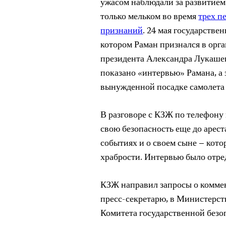
ужасом наблюдали за развитием 
только мельком во время
трех п
признаний
. 24 мая государстве
котором Раман признался в орг
президента Александра Лукашен
показано «интервью» Рамана, а
вынужденной посадке самолета 
В разговоре с КЗЖ по телефону 
свою безопасность еще до арест
событиях и о своем сыне – кот
храбрости. Интервью было отре
КЗЖ направил запросы о коммен
пресс-секретарю, в Министерст
Комитета государственной безоп