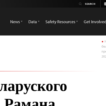
News
Data
Safety Resources
Get Involve
Н
бе
пр
202
еларуского
 Рамана