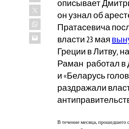
описывает Дмитри
X
он узнал об арес
WhatsApp
Пратасевича посл
Email
власти 23 мая
вын
Греции в Литву, н
Раман работал в д
и «Беларусь голов
раздражали влас
антиправительст
В течение месяца, прошедшего с