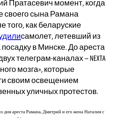
й Пратасевич момент, когда
те своего сына Рамана
е того, как беларуские
удили
самолет, летевший из
а посадку в Минске. До ареста
вух телеграм-каналах – NEXTA
ного мозга», которые
ти своим освещением
венных уличных протестов.
о дня ареста Рамана, Дмитрий и его жена Наталия с