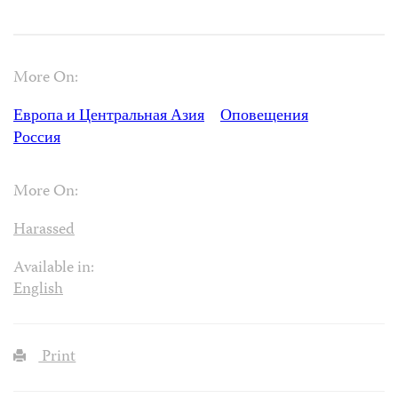
More On:
Европа и Центральная Азия
Оповещения
Россия
More On:
Harassed
Available in:
English
Print