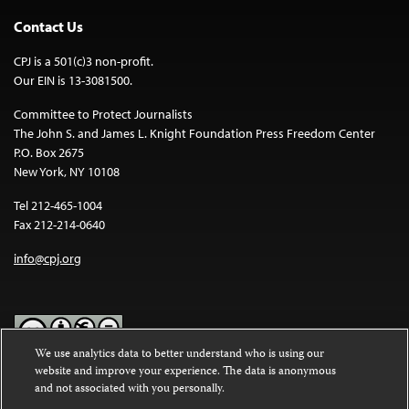
Contact Us
CPJ is a 501(c)3 non-profit.
Our EIN is 13-3081500.
Committee to Protect Journalists
The John S. and James L. Knight Foundation Press Freedom Center
P.O. Box 2675
New York, NY 10108
Tel 212-465-1004
Fax 212-214-0640
info@cpj.org
We use analytics data to better understand who is using our
website and improve your experience. The data is anonymous
Except where noted, text on this website is licensed under a
Creative
and not associated with you personally.
Commons Attribution-NonCommercial-NoDerivatives 4.0