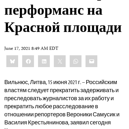
перформанс на
Красной площади
June 17, 2021 8:49 AM EDT
Share
Bluesky
Facebook
LinkedIn
X
WhatsApp
Email
this:
Вильнюс, Литва, 15 июня 2021 г. – Российским
властям следует прекратить задерживать и
преследовать журналистов за их работу и
прекратить любое расследование в
отношении репортеров Вероники Самусик и
Василия Крестьянинова, заявил сегодня