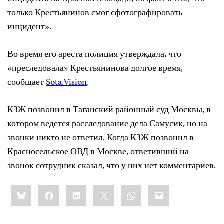
только Крестьянинов смог сфотографировать
инцидент».
Во время его ареста полиция утверждала, что
«преследовала» Крестьянинова долгое время,
сообщает
Sota.Vision
.
КЗЖ позвонил в Таганский районный суд Москвы, в
котором ведется расследование дела Самусик, но на
звонки никто не ответил. Когда КЗЖ позвонил в
Красносельское ОВД в Москве, ответивший на
звонок сотрудник сказал, что у них нет комментариев.
Share
Bluesky
Facebook
LinkedIn
X
WhatsApp
Email
this: