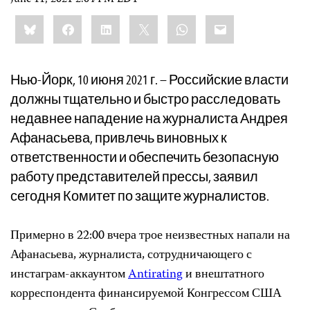
June 11, 2021 2:04 PM EDT
Share
Bluesky
Facebook
LinkedIn
X
WhatsApp
Email
this:
Нью-Йорк, 10 июня 2021 г. – Российские власти
должны тщательно и быстро расследовать
недавнее нападение на журналиста Андрея
Афанасьева, привлечь виновных к
ответственности и обеспечить безопасную
работу представителей прессы, заявил
сегодня Комитет по защите журналистов.
Примерно в 22:00 вчера трое неизвестных напали на
Афанасьева, журналиста, сотрудничающего с
инстаграм-аккаунтом
Antirating
и внештатного
корреспондента финансируемой Конгрессом США