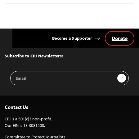
Donate
Become a Supporter
Back
to
Top
Subscribe to CPJ Newsletters:
Email
Sign Up
Address
Contact Us
CPJ is a 501(c)3 non-profit.
Our EIN is 13-3081500.
Committee to Protect Journalists