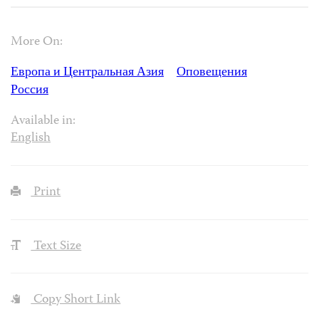
More On:
Европа и Центральная Азия
Оповещения
Россия
Available in:
English
Print
Text Size
Copy Short Link