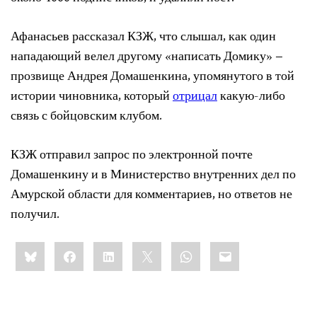
Афанасьев рассказал КЗЖ, что слышал, как один
нападающий велел другому «написать Домику» –
прозвище Андрея Домашенкина, упомянутого в той
истории чиновника, который
отрицал
какую-либо
связь с бойцовским клубом.
КЗЖ отправил запрос по электронной почте
Домашенкину и в Министерство внутренних дел по
Амурской области для комментариев, но ответов не
получил.
Share
Bluesky
Facebook
LinkedIn
X
WhatsApp
Email
this: