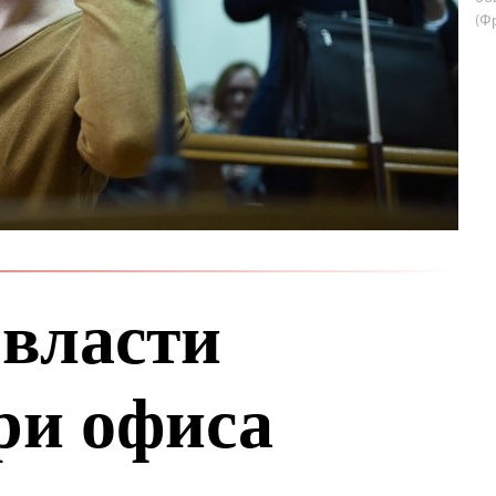
(Ф
 власти
ри офиса