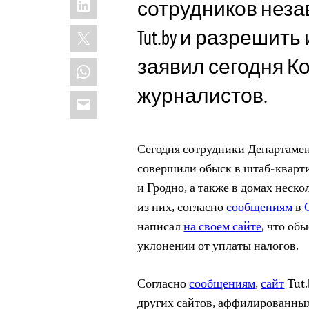
сотрудников неза
X
Tut.by и разрешит
заявил сегодня К
WhatsApp
журналистов.
Email
Сегодня сотрудники Департаме
совершили обыск в штаб-кварти
и Гродно, а также в домах неск
из них, согласно
сообщениям
в
написал
на своем сайте
, что об
уклонении от уплаты налогов.
Согласно
сообщениям
,
сайт
Tut.
других сайтов, аффилированных