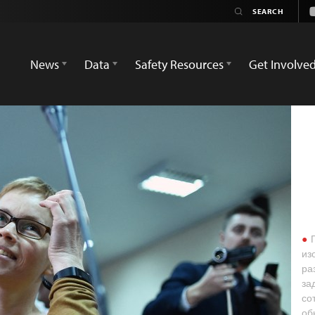
News
Data
Safety Resources
Get Involve
Г
из
ра
за
со
об