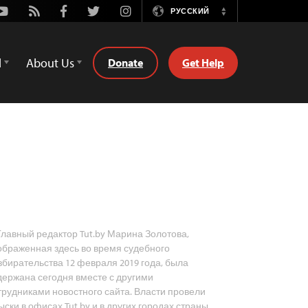
Youtube
Rss
Facebook
Twitter
Instagram
РУССКИЙ
Switch
Language
d
About Us
Donate
Get Help
лавный редактор Tut.by Марина Золотова,
ображенная здесь во время судебного
збирательства 12 февраля 2019 года, была
держана сегодня вместе с другими
трудниками новостного сайта. Власти провели
ыски в офисах Tut.by и в других городах страны.