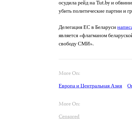
осудила рейд на Tut.by и обвин
убить политические партии и г
Делегация ЕС в Беларуси
написа
является «флагманом беларуско
свободу СМИ».
More On:
Европа и Центральная Азия
О
More On:
Censored