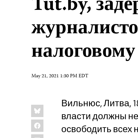
Tut.by, зад
журналисто
налоговому
May 21, 2021 1:30 PM EDT
Вильнюс, Литва, 18
Share
Bluesky
this:
власти должны н
Facebook
освободить всех 
LinkedIn