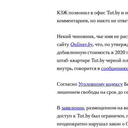
КЗЖ позвонил в офис Tut.by и 
комментариев, но никто не отве
Некий чиновник, чье имя не ра
сайту
Onliner
.
by
, что, по утвер
добавленную стоимость в 2020 г
штаб-квартире Tut.by черной пл
внутрь, говорится в
сообщения
Согласно
Уголовному кодексу
Бе
лишением свободы на срок до с
В
заявлении
, размещенном на в
доступ к Tut.by был ограничен, 
неоднократно нарушал закон о