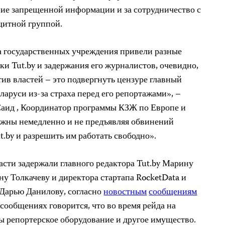
ние запрещенной информации и за сотрудничество с
щитной группой.
а государственных учреждения привели разные
и Tut.by и задержания его журналистов, очевидно,
ив властей – это подвергнуть цензуре главный
аруси из-за страха перед его репортажами», –
Саид , Координатор программы КЗЖ по Европе и
лжны немедленно и не предъявляя обвинений
t.by и разрешить им работать свободно».
асти задержали главного редактора Tut.by Марину
ну Толкачеву и директора стартапа RocketData и
y Дарью Данилову, согласно
новостным
сообщениям
 сообщениях говорится, что во время рейда на
ы репортерское оборудование и другое имущество.